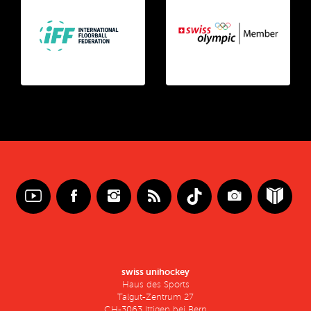
swiss unihockey
Haus des Sports
Talgut-Zentrum 27
CH-3063 Ittigen bei Bern