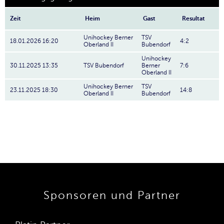
Zeit
Heim
Gast
Resultat
Unihockey Berner
TSV
18.01.2026 16:20
4:2
Oberland II
Bubendorf
Unihockey
30.11.2025 13:35
TSV Bubendorf
Berner
7:6
Oberland II
Unihockey Berner
TSV
23.11.2025 18:30
14:8
Oberland II
Bubendorf
Sponsoren und Partner