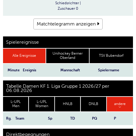
Schiedsrichter
|
Zuschauer
0
Matchtelegramm anzeigen
Spielereignisse
Unihockey Berner
Alle Ereignisse
TSV Bubendorf
Oberland
Minute
Ereignis
Mannschaft
Spielername
Tabelle Damen KF 1. Liga Gruppe 1 2026/27 per
06.08.2026
L-UPL
L-UPL
HNLB
DNLB
andere
Men
Women
Rg.
Team
Sp
TD
PQ
P
Direktbegegnungen