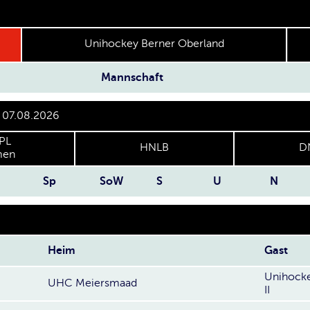
Unihockey Berner Oberland
Mannschaft
r 07.08.2026
PL
HNLB
D
en
Sp
SoW
S
U
N
Heim
Gast
Unihocke
UHC Meiersmaad
II