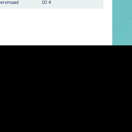
ersmaad
10:4