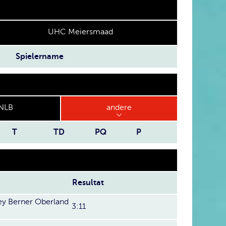
UHC Meiersmaad
Spielername
NLB
andere
T
TD
PQ
P
Resultat
y Berner Oberland
3:11