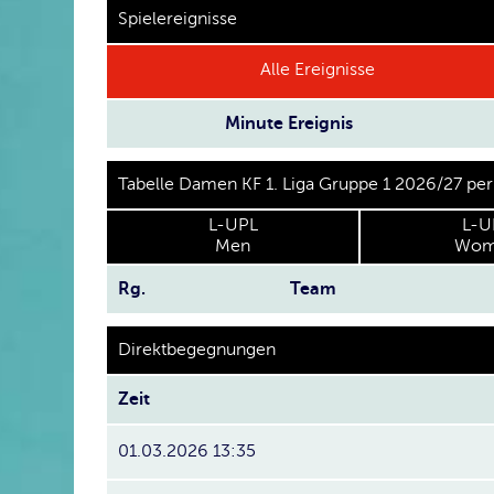
Spielereignisse
Alle Ereignisse
Minute
Ereignis
Tabelle Damen KF 1. Liga Gruppe 1 2026/27 pe
L-UPL
L-U
Men
Wom
Rg.
Team
Direktbegegnungen
Zeit
01.03.2026 13:35