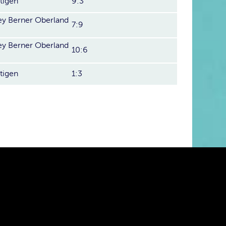
tigen
9:3
y Berner Oberland
7:9
y Berner Oberland
10:6
tigen
1:3