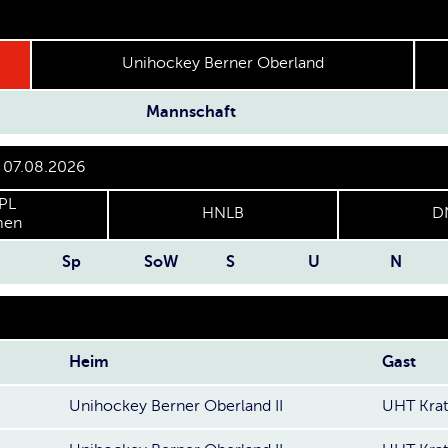
Unihockey Berner Oberland
Mannschaft
r 07.08.2026
PL
HNLB
D
en
Sp
SoW
S
U
N
Heim
Gast
Unihockey Berner Oberland II
UHT Krat