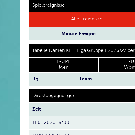
Spielereignisse
Alle Ereignisse
Minute
Ereignis
Tabelle Damen KF 1. Liga Gruppe 1 2026/27 pe
L-UPL
L-U
Men
Wom
Rg.
Team
Direktbegegnungen
Zeit
11.01.2026 19:00