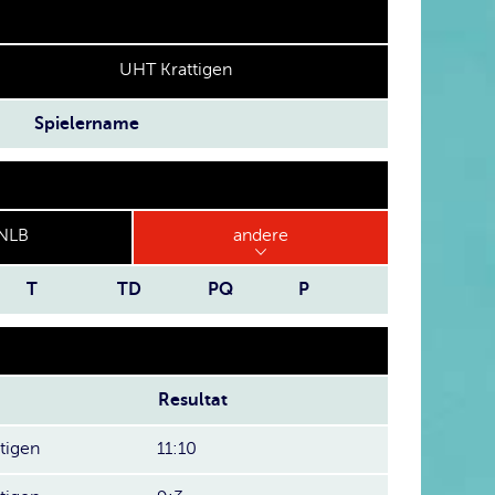
UHT Krattigen
Spielername
NLB
andere
T
TD
PQ
P
Resultat
tigen
11:10