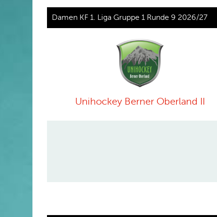
Damen KF 1. Liga Gruppe 1 Runde 9 2026/27
Unihockey Berner Oberland II