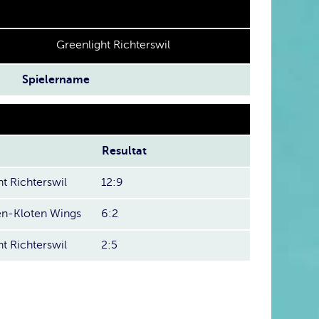
Greenlight Richterswil
Spielername
Resultat
t Richterswil
12:9
len-Kloten Wings
6:2
t Richterswil
2:5