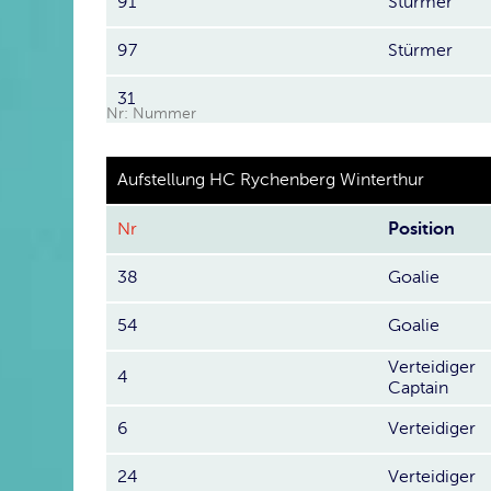
91
Stürmer
97
Stürmer
31
Nr: Nummer
Aufstellung HC Rychenberg Winterthur
Nr
Position
38
Goalie
54
Goalie
Verteidiger
4
Captain
6
Verteidiger
24
Verteidiger