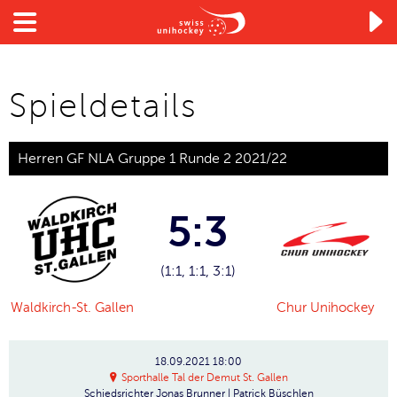

Spieldetails
Herren GF NLA Gruppe 1 Runde 2 2021/22
5:3
(1:1, 1:1, 3:1)
Waldkirch-St. Gallen
Chur Unihockey
18.09.2021
18:00
Sporthalle Tal der Demut St. Gallen
Schiedsrichter
Jonas Brunner | Patrick Büschlen