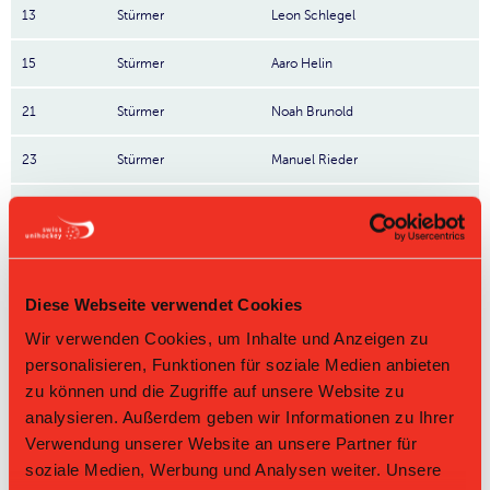
13
Stürmer
Leon Schlegel
15
Stürmer
Aaro Helin
21
Stürmer
Noah Brunold
23
Stürmer
Manuel Rieder
61
Stürmer
Kim Hyrkkönen
65
Stürmer
Tim Nussle
Diese Webseite verwendet Cookies
68
Stürmer
Nadir Monighetti
Wir verwenden Cookies, um Inhalte und Anzeigen zu
90
Stürmer
Sandro Cavelti
personalisieren, Funktionen für soziale Medien anbieten
zu können und die Zugriffe auf unsere Website zu
5
Noe Bösch
Nr: Nummer
analysieren. Außerdem geben wir Informationen zu Ihrer
Verwendung unserer Website an unsere Partner für
soziale Medien, Werbung und Analysen weiter. Unsere
Tabelle Herren GF NLA Gruppe 1 2021/22 per
06.08.2026