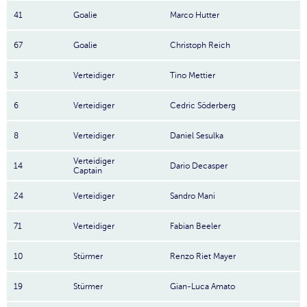
41
Goalie
Marco Hutter
67
Goalie
Christoph Reich
3
Verteidiger
Tino Mettier
6
Verteidiger
Cedric Söderberg
8
Verteidiger
Daniel Sesulka
Verteidiger
14
Dario Decasper
Captain
24
Verteidiger
Sandro Mani
71
Verteidiger
Fabian Beeler
10
Stürmer
Renzo Riet Mayer
19
Stürmer
Gian-Luca Amato