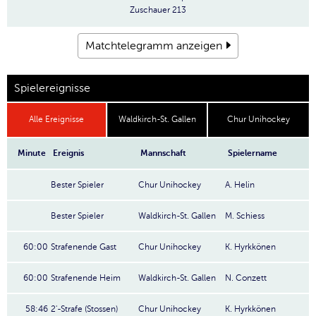
Zuschauer
213
Matchtelegramm anzeigen
Spielereignisse
Alle Ereignisse
Waldkirch-St. Gallen
Chur Unihockey
Minute
Ereignis
Mannschaft
Spielername
Bester Spieler
Chur Unihockey
A. Helin
Bester Spieler
Waldkirch-St. Gallen
M. Schiess
60:00
Strafenende Gast
Chur Unihockey
K. Hyrkkönen
60:00
Strafenende Heim
Waldkirch-St. Gallen
N. Conzett
58:46
2'-Strafe (Stossen)
Chur Unihockey
K. Hyrkkönen