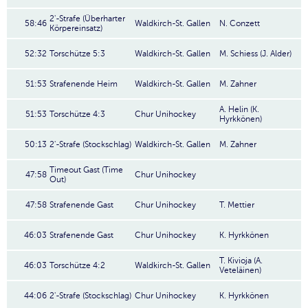
2'-Strafe (Überharter
58:46
Waldkirch-St. Gallen
N. Conzett
Körpereinsatz)
52:32
Torschütze 5:3
Waldkirch-St. Gallen
M. Schiess (J. Alder)
51:53
Strafenende Heim
Waldkirch-St. Gallen
M. Zahner
A. Helin (K.
51:53
Torschütze 4:3
Chur Unihockey
Hyrkkönen)
50:13
2'-Strafe (Stockschlag)
Waldkirch-St. Gallen
M. Zahner
Timeout Gast (Time
47:58
Chur Unihockey
Out)
47:58
Strafenende Gast
Chur Unihockey
T. Mettier
46:03
Strafenende Gast
Chur Unihockey
K. Hyrkkönen
T. Kivioja (A.
46:03
Torschütze 4:2
Waldkirch-St. Gallen
Veteläinen)
44:06
2'-Strafe (Stockschlag)
Chur Unihockey
K. Hyrkkönen