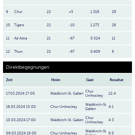
9
Chur
22
+5
1.318
29
10
Tigers
22
-10
1.273
28
11
Ad Astra
21
-67
0.524
11
12
Thun
22
-97
0.409
9
Direktbegegnungen
Zeit
Heim
Gast
Resultat
Chur
17.03.2024 17:00
Waldkirch-St. Gallen
12:4
Unihockey
Waldkirch-St.
16.03.2024 15:00
Chur Unihockey
4:1
Gallen
Chur
10.03.2024 17:00
Waldkirch-St. Gallen
4:3
Unihockey
Waldkirch-St.
09.03.2024 19:00
Chur Unihockey
6:5