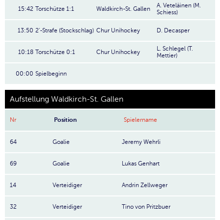
A. Veteläinen (M.
15:42
Torschütze 1:1
Waldkirch-St. Gallen
Schiess)
13:50
2'-Strafe (Stockschlag)
Chur Unihockey
D. Decasper
L. Schlegel (T.
10:18
Torschütze 0:1
Chur Unihockey
Mettier)
00:00
Spielbeginn
Aufstellung Waldkirch-St. Gallen
Nr
Position
Spielername
64
Goalie
Jeremy Wehrli
69
Goalie
Lukas Genhart
14
Verteidiger
Andrin Zellweger
32
Verteidiger
Tino von Pritzbuer