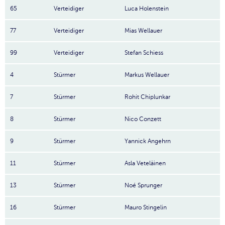
65
Verteidiger
Luca Holenstein
77
Verteidiger
Mias Wellauer
99
Verteidiger
Stefan Schiess
4
Stürmer
Markus Wellauer
7
Stürmer
Rohit Chiplunkar
8
Stürmer
Nico Conzett
9
Stürmer
Yannick Angehrn
11
Stürmer
Asla Veteläinen
13
Stürmer
Noé Sprunger
16
Stürmer
Mauro Stingelin