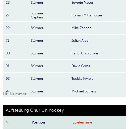
23
Stürmer
Severin Moser
Stürmer
27
Roman Mittelholzer
Captain
22
Stürmer
Mike Zahner
71
Stürmer
Julian Alder
88
Stürmer
Rahul Chiplunkar
91
Stürmer
David Gross
93
Stürmer
Tuukka Kivioja
97
Stürmer
Michael Schiess
Nr: Nummer
Aufstellung Chur Unihockey
Nr
Position
Spielername