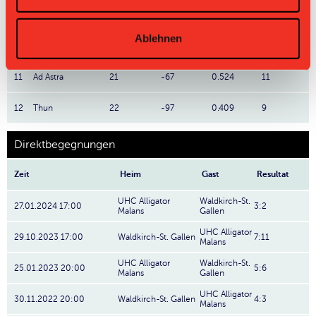
9
Chur
22
+5
1.318
29
Ablehnen
10
Tigers
22
-10
1.273
28
11
Ad Astra
21
-67
0.524
11
12
Thun
22
-97
0.409
9
Direktbegegnungen
Zeit
Heim
Gast
Resultat
UHC Alligator
Waldkirch-St.
27.01.2024 17:00
3:2
Malans
Gallen
UHC Alligator
29.10.2023 17:00
Waldkirch-St. Gallen
7:11
Malans
UHC Alligator
Waldkirch-St.
25.01.2023 20:00
5:6
Malans
Gallen
UHC Alligator
30.11.2022 20:00
Waldkirch-St. Gallen
4:3
Malans