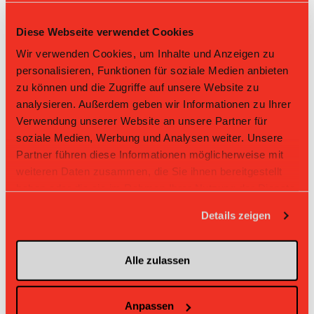
HNLA
DNLA
HNLB
DNLB
andere
Diese Webseite verwendet Cookies
Rg.
Team
Sp
TD
PQ
P
Wir verwenden Cookies, um Inhalte und Anzeigen zu
personalisieren, Funktionen für soziale Medien anbieten
1
GC
22
+71
2.455
54
zu können und die Zugriffe auf unsere Website zu
analysieren. Außerdem geben wir Informationen zu Ihrer
2
Köniz
21
+40
2.238
47
Verwendung unserer Website an unsere Partner für
soziale Medien, Werbung und Analysen weiter. Unsere
3
SVWE
21
+38
2.238
47
Partner führen diese Informationen möglicherweise mit
weiteren Daten zusammen, die Sie ihnen bereitgestellt
4
Zug United
22
+12
1.727
38
haben oder die sie im Rahmen Ihrer Nutzung der Dienste
gesammelt haben.
5
HCR
22
+8
1.545
34
Details zeigen
6
Malans
21
+21
1.524
32
Alle zulassen
7
Uster
22
-10
1.409
31
8
WaSa
22
-11
1.364
30
Anpassen