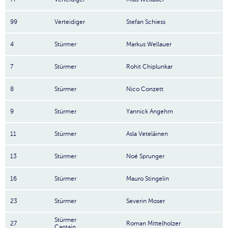
99
Verteidiger
Stefan Schiess
4
Stürmer
Markus Wellauer
7
Stürmer
Rohit Chiplunkar
8
Stürmer
Nico Conzett
9
Stürmer
Yannick Angehrn
11
Stürmer
Asla Veteläinen
13
Stürmer
Noé Sprunger
16
Stürmer
Mauro Stingelin
23
Stürmer
Severin Moser
Stürmer
27
Roman Mittelholzer
Captain