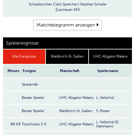
Schiedsrichter
Colin Sprecher | Stephan Schuler
Zuschauer
455
Matchtelegramm anzeigen
Spielereignisse
Alle Ereignisse
Waldkirch-St. Gallen
UHC Alligator Malans
Minute
Ereignis
Mannschaft
Spielername
Spielende
Bester Spieler
UHC Alligator Malans
L. Veltsmid
Bester Spieler
Waldkirch-St. Gallen
S. Moser
L. Veltsmid (D.
66:09
Torschütze 3:4
UHC Alligator Malans
Hartmann)