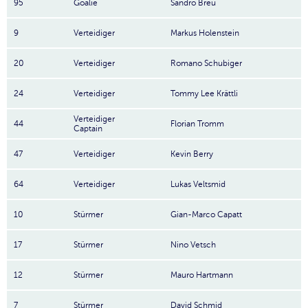
95
Goalie
Sandro Breu
9
Verteidiger
Markus Holenstein
20
Verteidiger
Romano Schubiger
24
Verteidiger
Tommy Lee Krättli
Verteidiger
44
Florian Tromm
Captain
47
Verteidiger
Kevin Berry
64
Verteidiger
Lukas Veltsmid
10
Stürmer
Gian-Marco Capatt
17
Stürmer
Nino Vetsch
12
Stürmer
Mauro Hartmann
7
Stürmer
David Schmid