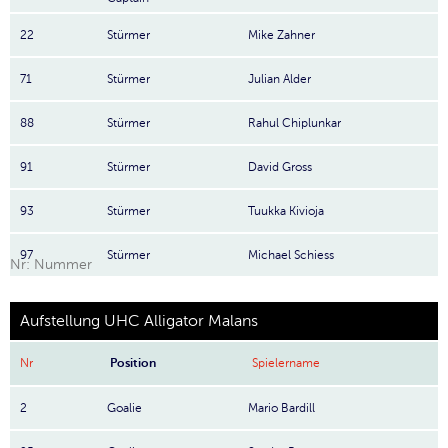
22
Stürmer
Mike Zahner
71
Stürmer
Julian Alder
88
Stürmer
Rahul Chiplunkar
91
Stürmer
David Gross
93
Stürmer
Tuukka Kivioja
97
Stürmer
Michael Schiess
Nr: Nummer
Aufstellung UHC Alligator Malans
Nr
Position
Spielername
2
Goalie
Mario Bardill