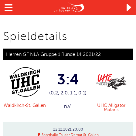

Spieldetails
Herren GF NLA Gruppe 1 Runde 14 2021/22
3:4
(0:2, 2:0, 1:1, 0:1)
Waldkirch-St. Gallen
UHC Alligator
n.V.
Malans
22.12.2021
20:00
Sporthalle Tal der Demut St. Gallen