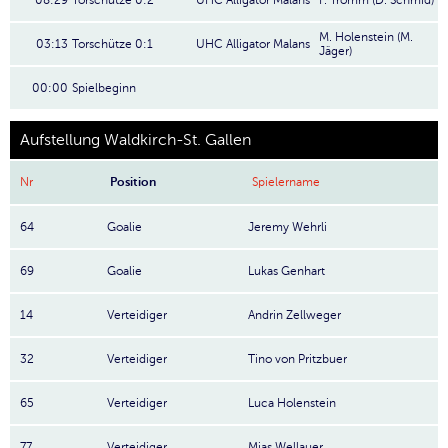
08:29
Torschütze 0:2
UHC Alligator Malans
F. Tromm (D. Schmid)
M. Holenstein (M.
03:13
Torschütze 0:1
UHC Alligator Malans
Jäger)
00:00
Spielbeginn
Aufstellung Waldkirch-St. Gallen
Nr
Position
Spielername
64
Goalie
Jeremy Wehrli
69
Goalie
Lukas Genhart
14
Verteidiger
Andrin Zellweger
32
Verteidiger
Tino von Pritzbuer
65
Verteidiger
Luca Holenstein
77
Verteidiger
Mias Wellauer