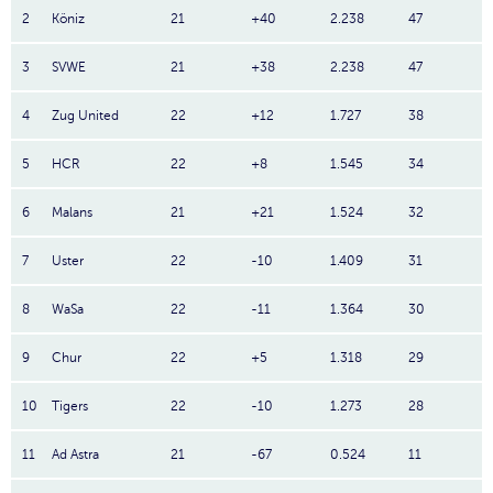
2
Köniz
21
+40
2.238
47
3
SVWE
21
+38
2.238
47
4
Zug United
22
+12
1.727
38
5
HCR
22
+8
1.545
34
6
Malans
21
+21
1.524
32
7
Uster
22
-10
1.409
31
8
WaSa
22
-11
1.364
30
9
Chur
22
+5
1.318
29
10
Tigers
22
-10
1.273
28
11
Ad Astra
21
-67
0.524
11