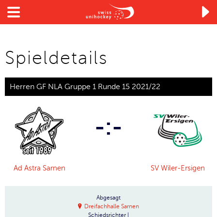

Spieldetails
Herren GF NLA Gruppe 1 Runde 15 2021/22
-:-
Ad Astra Sarnen
SV Wiler-Ersigen
Abgesagt
Dreifachhalle Sarnen
Schiedsrichter
|