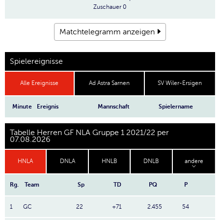
Zuschauer
0
Matchtelegramm anzeigen
Spielereignisse
Alle Ereignisse
Ad Astra Sarnen
SV Wiler-Ersigen
Minute
Ereignis
Mannschaft
Spielername
Tabelle Herren GF NLA Gruppe 1 2021/22 per
07.08.2026
HNLA
DNLA
HNLB
DNLB
andere
Rg.
Team
Sp
TD
PQ
P
1
GC
22
+71
2.455
54