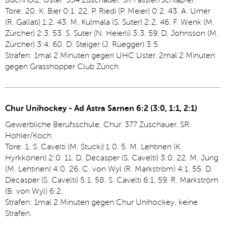
Buchholz, Uster. 534 Zuschauer. SR Fässler/Schläpfer.
Tore: 20. K. Bier 0:1. 22. P. Riedi (P. Meier) 0:2. 43. A. Urner
(R. Gallati) 1:2. 43. M. Kulmala (S. Suter) 2:2. 46. F. Wenk (M.
Zürcher) 2:3. 53. S. Suter (N. Heierli) 3:3. 59. D. Johnsson (M.
Zürcher) 3:4. 60. D. Steiger (J. Rüegger) 3:5.
Strafen: 1mal 2 Minuten gegen UHC Uster. 2mal 2 Minuten
gegen Grasshopper Club Zürich.
Chur Unihockey - Ad Astra Sarnen 6:2 (3:0, 1:1, 2:1)
Gewerbliche Berufsschule, Chur. 377 Zuschauer. SR
Hohler/Koch.
Tore: 1. S. Cavelti (M. Stucki) 1:0. 5. M. Lehtinen (K.
Hyrkkönen) 2:0. 11. D. Decasper (S. Cavelti) 3:0. 22. M. Jung
(M. Lehtinen) 4:0. 26. C. von Wyl (R. Markström) 4:1. 55. D.
Decasper (S. Cavelti) 5:1. 58. S. Cavelti 6:1. 59. R. Markström
(B. von Wyl) 6:2.
Strafen: 1mal 2 Minuten gegen Chur Unihockey. keine
Strafen.