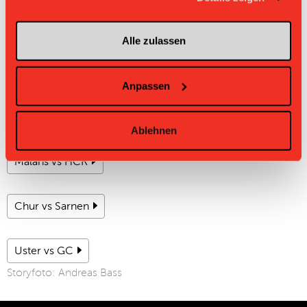
3:9. 45. S. Siegenthaler (L. Meister) 4:9. 45. Y. Glauser 5:9. 49.
Y. Glauser (S. Flühmann) 6:9. 50. L. Meister (J. Lauber) 7:9.
Alle zulassen
53. C. Beer (Y. Glauser) 8:9. 57. R. Baumann 8:10.
Strafen: keine Strafen. 2mal 2 Minuten gegen Floorball
Köniz.
Anpassen
Zum Videoportal
Ablehnen
Fotoalben:
Malans vs HCR
Chur vs Sarnen
Uster vs GC
Storyfoto: Andreas Bass