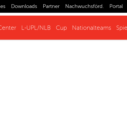
ces
Downloads
Partner
Nachwuchsförd.
Portal
enter
L-UPL/NLB
Cup
Nationalteams
Spie