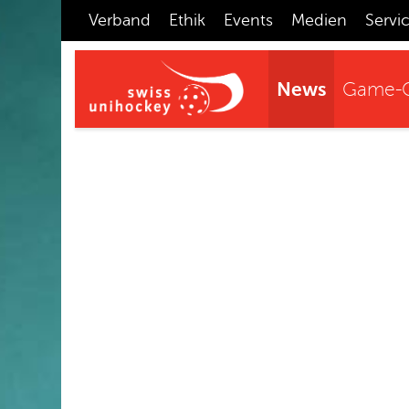
Verband
Ethik
Events
Medien
Servi
News
Game-C