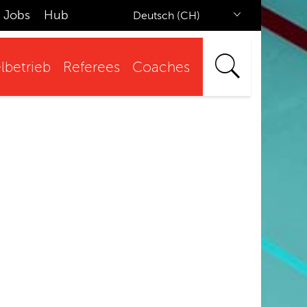
Jobs
Hub
Deutsch (CH)
lbetrieb
Referees
Coaches