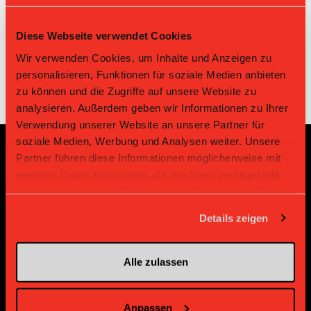
nal
Winterthu
Sp.: Spiele | T: Tore | A: Assists | P: Points | 2': 2'-Strafen | 5':
r
5'-Strafen | 10': 10'-Strafen | MS: Matchstrafen
Diese Webseite verwendet Cookies
Wir verwenden Cookies, um Inhalte und Anzeigen zu
personalisieren, Funktionen für soziale Medien anbieten
zu können und die Zugriffe auf unsere Website zu
analysieren. Außerdem geben wir Informationen zu Ihrer
Verwendung unserer Website an unsere Partner für
soziale Medien, Werbung und Analysen weiter. Unsere
Partner führen diese Informationen möglicherweise mit
Sponsoren und Partner
weiteren Daten zusammen, die Sie ihnen bereitgestellt
haben oder die sie im Rahmen Ihrer Nutzung der Dienste
gesammelt haben.
Platin Partner
Details zeigen
Alle zulassen
Anpassen