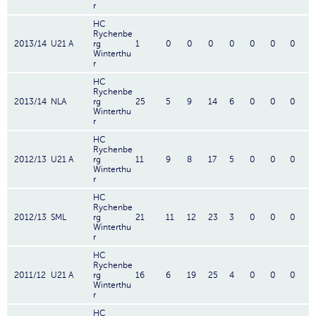
r
HC
Rychenbe
2013/14
U21 A
rg
1
0
0
0
0
0
0
0
Winterthu
r
HC
Rychenbe
2013/14
NLA
rg
25
5
9
14
6
0
0
0
Winterthu
r
HC
Rychenbe
2012/13
U21 A
rg
11
9
8
17
5
0
0
0
Winterthu
r
HC
Rychenbe
2012/13
SML
rg
21
11
12
23
3
0
0
0
Winterthu
r
HC
Rychenbe
2011/12
U21 A
rg
16
6
19
25
4
0
0
0
Winterthu
r
HC