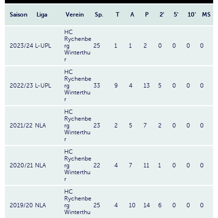
Saison
Liga
Verein
Sp.
T
A
P
2'
5'
10'
MS
HC
Rychenbe
2023/24
L-UPL
rg
25
1
1
2
0
0
0
0
Winterthu
r
HC
Rychenbe
2022/23
L-UPL
rg
33
9
4
13
5
0
0
0
Winterthu
r
HC
Rychenbe
2021/22
NLA
rg
23
2
5
7
2
0
0
0
Winterthu
r
HC
Rychenbe
2020/21
NLA
rg
22
4
7
11
1
0
0
0
Winterthu
r
HC
Rychenbe
2019/20
NLA
rg
25
4
10
14
6
0
0
0
Winterthu