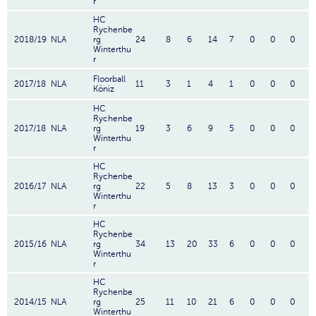
r
HC
Rychenbe
2018/19
NLA
rg
24
8
6
14
7
0
0
0
Winterthu
r
Floorball
2017/18
NLA
11
3
1
4
1
0
0
0
Köniz
HC
Rychenbe
2017/18
NLA
rg
19
3
6
9
5
0
0
0
Winterthu
r
HC
Rychenbe
2016/17
NLA
rg
22
5
8
13
3
0
0
0
Winterthu
r
HC
Rychenbe
2015/16
NLA
rg
34
13
20
33
6
0
0
0
Winterthu
r
HC
Rychenbe
2014/15
NLA
rg
25
11
10
21
6
0
0
0
Winterthu