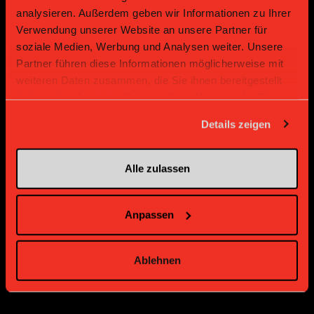
analysieren. Außerdem geben wir Informationen zu Ihrer
Gold Partner
Gold Partner
Verwendung unserer Website an unsere Partner für
soziale Medien, Werbung und Analysen weiter. Unsere
Partner führen diese Informationen möglicherweise mit
weiteren Daten zusammen, die Sie ihnen bereitgestellt
haben oder die sie im Rahmen Ihrer Nutzung der Dienste
gesammelt haben.
Details zeigen
Bronze Partner
Alle zulassen
Anpassen
Ablehnen