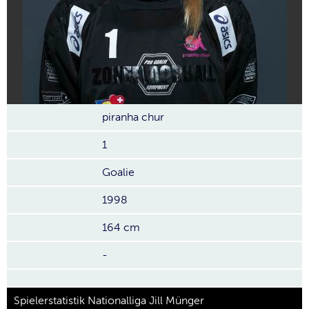
piranha chur
1
Goalie
1998
164 cm
-
Spielerstatistik Nationalliga Jill Münger