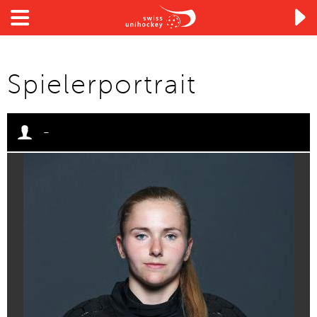

Spielerportrait
-