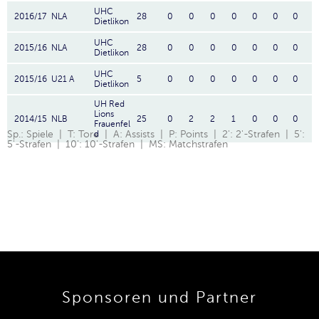
UHC
2016/17
NLA
28
0
0
0
0
0
0
0
Dietlikon
UHC
2015/16
NLA
28
0
0
0
0
0
0
0
Dietlikon
UHC
2015/16
U21 A
5
0
0
0
0
0
0
0
Dietlikon
UH Red
Lions
2014/15
NLB
25
0
2
2
1
0
0
0
Frauenfel
Sp.: Spiele | T: Tore | A: Assists | P: Points | 2': 2'-Strafen | 5':
d
5'-Strafen | 10': 10'-Strafen | MS: Matchstrafen
Sponsoren und Partner