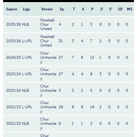
Saison
Liga
Verein
Sp.
T
A
P
2'
5'
10'
MS
Floorball
2025/26
NLB
Chur
4
2
1
3
0
0
0
0
United
Floorball
2025/26
L-UPL
Chur
31
3
4
7
2
0
0
0
United
Chur
2024/25
L-UPL
Unihocke
27
7
6
13
1
0
0
0
y
Chur
2023/24
L-UPL
Unihocke
27
4
4
8
3
0
0
0
y
Chur
2023/24
NLB
Unihocke
5
3
2
5
0
0
0
0
y
Chur
2022/23
L-UPL
Unihocke
28
8
6
14
2
0
0
0
y
Chur
2022/23
NLB
Unihocke
6
1
1
2
0
0
0
0
y
Chur