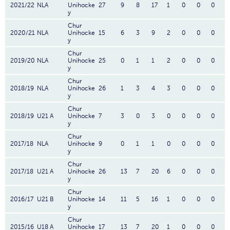
2021/22
NLA
Unihocke
27
9
8
17
1
0
0
0
y
Chur
2020/21
NLA
Unihocke
15
6
3
9
2
0
0
0
y
Chur
2019/20
NLA
Unihocke
25
0
1
1
2
0
0
0
y
Chur
2018/19
NLA
Unihocke
26
1
3
4
3
0
0
0
y
Chur
2018/19
U21 A
Unihocke
7
3
0
3
0
0
0
0
y
Chur
2017/18
NLA
Unihocke
9
0
1
1
0
0
0
0
y
Chur
2017/18
U21 A
Unihocke
26
13
7
20
6
0
0
0
y
Chur
2016/17
U21 B
Unihocke
14
11
5
16
1
0
0
0
y
Chur
2015/16
U18 A
Unihocke
17
13
7
20
1
0
0
0