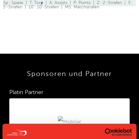
Sp.: Spiele | T: Tore | A: Assists | P: Points | 2': 2'-Strafen | 5':
y
5'-Strafen | 10': 10'-Strafen | MS: Matchstrafen
Sponsoren und Partner
Platin Partner