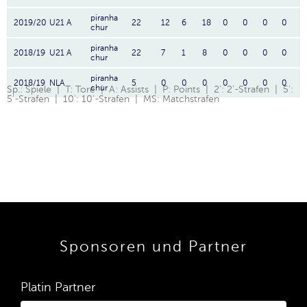
piranha
2019/20
U21 A
22
12
6
18
0
0
0
0
chur
piranha
2018/19
U21 A
22
7
1
8
0
0
0
0
chur
piranha
2018/19
NLA
5
0
0
0
0
0
0
0
chur
Sp.: Spiele | T: Tore | A: Assists | P: Points | 2': 2'-Strafen | 5':
5'-Strafen | 10': 10'-Strafen | MS: Matchstrafen
Sponsoren und Partner
Platin Partner