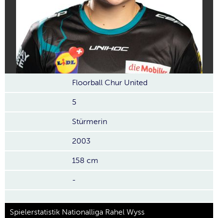
Floorball Chur United
5
Stürmerin
2003
158 cm
-
Spielerstatistik Nationalliga Rahel Wyss