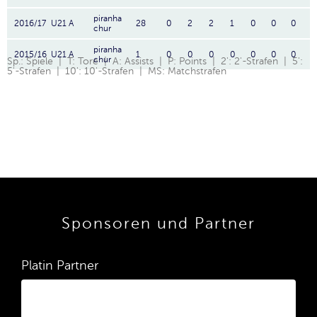
piranha
2016/17
U21 A
28
0
2
2
1
0
0
0
chur
piranha
2015/16
U21 A
1
0
0
0
0
0
0
0
chur
Sp.: Spiele | T: Tore | A: Assists | P: Points | 2': 2'-Strafen | 5':
5'-Strafen | 10': 10'-Strafen | MS: Matchstrafen
Sponsoren und Partner
Platin Partner