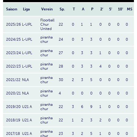
Saison
Liga
Verein
Sp.
T
A
P
2'
5'
10'
MS
Floorball
2025/26
L-UPL
Chur
22
0
1
1
0
0
0
0
United
piranha
2024/25
L-UPL
24
0
3
3
0
0
0
0
chur
piranha
2023/24
L-UPL
27
0
3
3
1
0
0
0
chur
piranha
2022/23
L-UPL
28
0
3
3
4
0
0
0
chur
piranha
2021/22
NLA
30
2
3
5
0
0
0
0
chur
piranha
2020/21
NLA
4
0
0
0
0
0
0
0
chur
piranha
2019/20
U21 A
22
3
6
9
1
0
0
0
chur
piranha
2018/19
U21 A
22
1
2
3
2
0
0
0
chur
piranha
2017/18
U21 A
23
3
2
5
1
0
0
0
chur