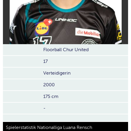
Floorball Chur United
17
Verteidigerin
2000
175 cm
-
Spielerstatistik Nationalliga Luana Rensch