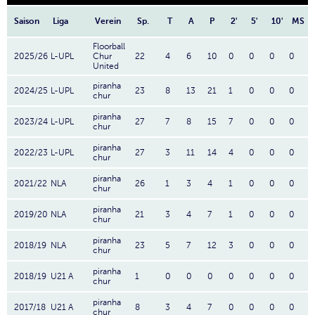
Saison
Liga
Verein
Sp.
T
A
P
2'
5'
10'
MS
Floorball
2025/26
L-UPL
Chur
22
4
6
10
0
0
0
0
United
piranha
2024/25
L-UPL
23
8
13
21
1
0
0
0
chur
piranha
2023/24
L-UPL
27
7
8
15
7
0
0
0
chur
piranha
2022/23
L-UPL
27
3
11
14
4
0
0
0
chur
piranha
2021/22
NLA
26
1
3
4
1
0
0
0
chur
piranha
2019/20
NLA
21
3
4
7
1
0
0
0
chur
piranha
2018/19
NLA
23
5
7
12
3
0
0
0
chur
piranha
2018/19
U21 A
1
0
0
0
0
0
0
0
chur
piranha
2017/18
U21 A
8
3
4
7
0
0
0
0
chur