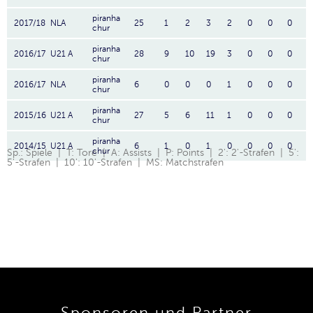
piranha
2017/18
NLA
25
1
2
3
2
0
0
0
chur
piranha
2016/17
U21 A
28
9
10
19
3
0
0
0
chur
piranha
2016/17
NLA
6
0
0
0
1
0
0
0
chur
piranha
2015/16
U21 A
27
5
6
11
1
0
0
0
chur
piranha
2014/15
U21 A
6
1
0
1
0
0
0
0
chur
Sp.: Spiele | T: Tore | A: Assists | P: Points | 2': 2'-Strafen | 5':
5'-Strafen | 10': 10'-Strafen | MS: Matchstrafen