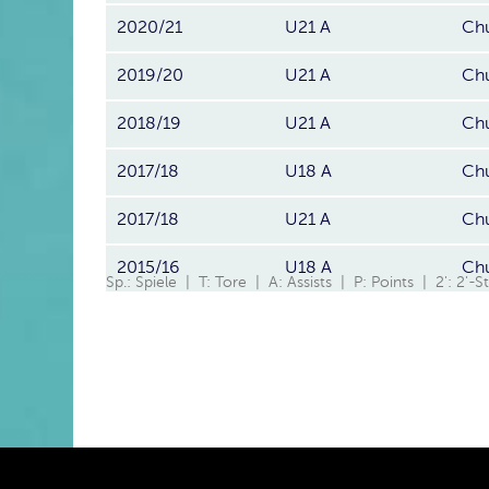
2020/21
U21 A
Ch
2019/20
U21 A
Ch
2018/19
U21 A
Ch
2017/18
U18 A
Ch
2017/18
U21 A
Ch
2015/16
U18 A
Ch
Sp.: Spiele | T: Tore | A: Assists | P: Points | 2': 2'-