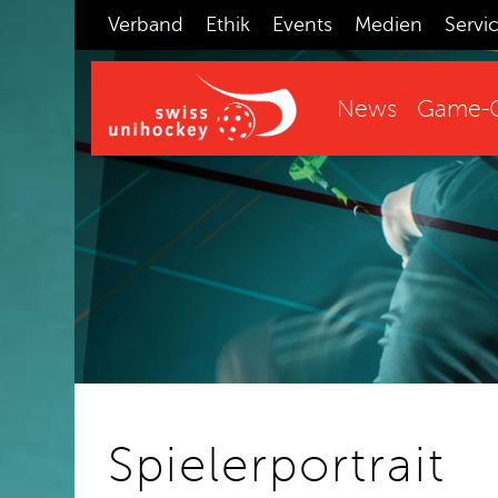
Verband
Ethik
Events
Medien
Servi
News
Game-C
Spielerportrait