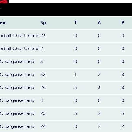
hi
ein
Sp.
T
A
P
orball Chur United
23
0
0
0
orball Chur United
2
0
0
0
 Sarganserland
3
0
0
0
 Sarganserland
32
1
7
8
 Sarganserland
26
5
3
8
 Sarganserland
4
0
0
0
 Sarganserland
25
3
2
5
 Sarganserland
24
0
2
2