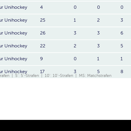
ur Unihockey
4
0
0
0
ur Unihockey
25
1
2
3
ur Unihockey
26
3
3
6
ur Unihockey
22
2
3
5
ur Unihockey
9
0
1
1
ur Unihockey
17
3
5
8
Strafen | 5': 5'-Strafen | 10': 10'-Strafen | MS: Matchstrafen