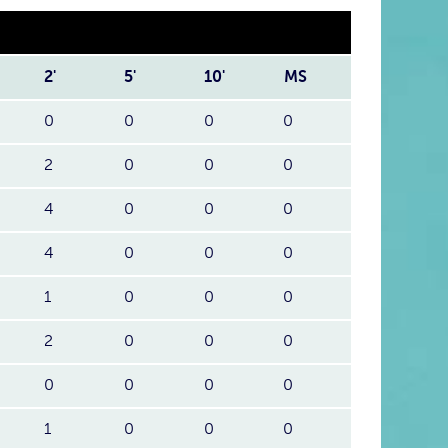
2'
5'
10'
MS
0
0
0
0
2
0
0
0
4
0
0
0
4
0
0
0
1
0
0
0
2
0
0
0
0
0
0
0
1
0
0
0