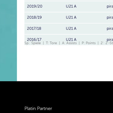
2019/20
U21 A
pir
2018/19
U21 A
pir
2017/18
U21 A
pir
2016/17
U21 A
pir
Sp.: Spiele | T: Tore | A: Assists | P: Points | 2': 2'-
Platin Partner