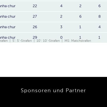
anha chur
22
4
2
6
anha chur
27
2
6
8
anha chur
26
3
1
4
anha chur
29
0
1
1
Strafen | 5': 5'-Strafen | 10': 10'-Strafen | MS: Matchstrafen
Sponsoren und Partner