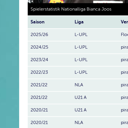
Spielerstatistik Nationalliga Bianca Joos
Saison
Liga
Ver
2025/26
L-UPL
Flo
2024/25
L-UPL
pir
2023/24
L-UPL
pir
2022/23
L-UPL
pir
2021/22
NLA
pir
2021/22
U21 A
pir
2020/21
U21 A
pir
2020/21
NLA
pir