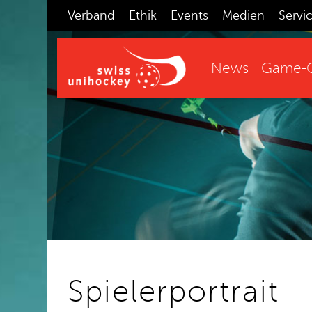
Verband
Ethik
Events
Medien
Servi
News
Game-C
Spielerportrait