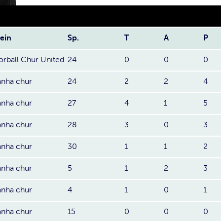
ein
Sp.
T
A
P
orball Chur United
24
0
0
0
anha chur
24
2
2
4
anha chur
27
4
1
5
anha chur
28
3
0
3
anha chur
30
1
1
2
anha chur
5
1
2
3
anha chur
4
1
0
1
anha chur
15
0
0
0