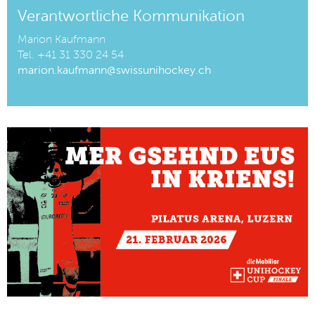
Verantwortliche Kommunikation
Marion Kaufmann
Tel. +41 31 330 24 54
marion.kaufmann@swissunihockey.ch