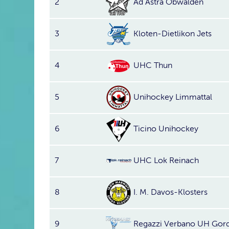
2
Ad Astra Obwalden
3
Kloten-Dietlikon Jets
4
UHC Thun
5
Unihockey Limmattal
6
Ticino Unihockey
7
UHC Lok Reinach
8
I. M. Davos-Klosters
9
Regazzi Verbano UH Gor