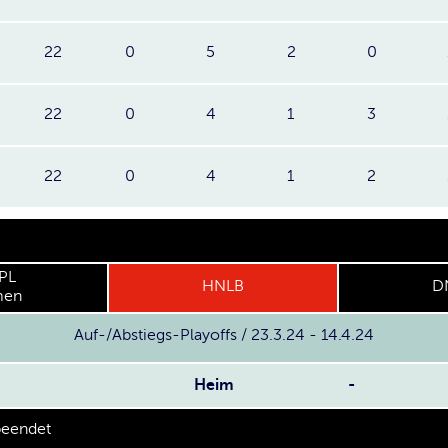
22
0
5
2
0
22
0
4
1
3
22
0
4
1
2
PL
HNLB
D
en
Auf-/Abstiegs-Playoffs / 23.3.24 - 14.4.24
Heim
-
beendet