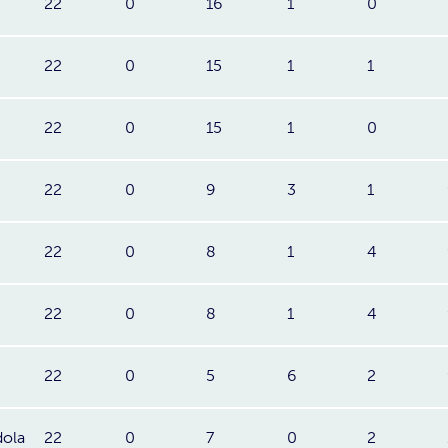
22
0
16
1
0
22
0
15
1
1
22
0
15
1
0
22
0
9
3
1
22
0
8
1
4
22
0
8
1
4
22
0
5
6
2
dola
22
0
7
0
2