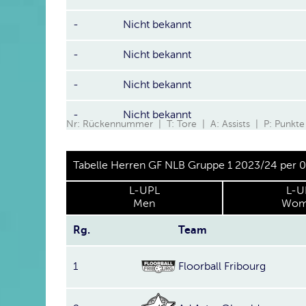
-
Nicht bekannt
-
Nicht bekannt
-
Nicht bekannt
-
Nicht bekannt
Nr: Rückennummer | T: Tore | A: Assists | P: Punkte
Tabelle Herren GF NLB Gruppe 1 2023/24 per 
L-UPL
L-U
Men
Wom
Rg.
Team
1
Floorball Fribourg