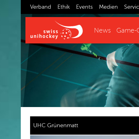
Verband
Ethik
Events
Medien
Servi
News
Game-C
UHC Grünenmatt