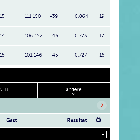
15
111:150
-39
0.864
19
14
106:152
-46
0.773
17
15
101:146
-45
0.727
16
NLB
andere
Gast
Resultat
📺