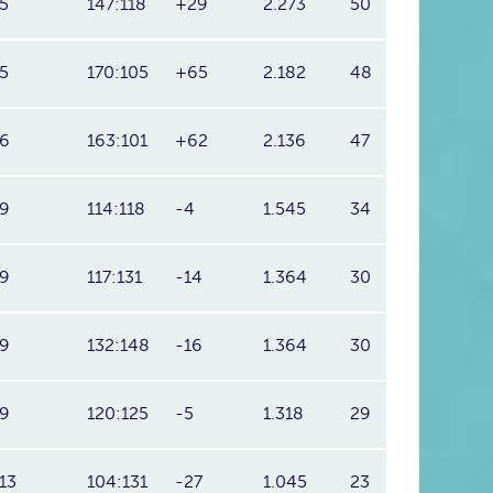
5
147:118
+29
2.273
50
5
170:105
+65
2.182
48
6
163:101
+62
2.136
47
9
114:118
-4
1.545
34
9
117:131
-14
1.364
30
9
132:148
-16
1.364
30
9
120:125
-5
1.318
29
13
104:131
-27
1.045
23