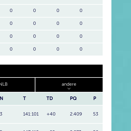
0
0
0
0
0
0
0
0
0
0
0
0
0
0
0
0
NLB
andere
N
T
TD
PQ
P
3
141:101
+40
2.409
53