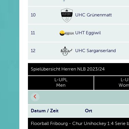
10
UHC Grünenmatt
11
UHT Eggiwil
12
UHC Sarganserland
Spielübersicht Herren NLB 2023/24
L-UPL
L-U
Men
Wom
Datum / Zeit
Ort
Floorball Fribourg - Chur Unihockey 1:4 Serie 