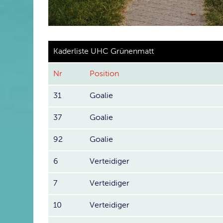
Kaderliste UHC Grünenmatt
Nr
Position
31
Goalie
37
Goalie
92
Goalie
6
Verteidiger
7
Verteidiger
10
Verteidiger