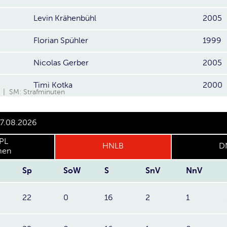
Levin Krähenbühl
2005
Florian Spühler
1999
Nicolas Gerber
2005
Timi Kotka
2000
 | SM: Strafminuten
07.08.2026
PL
HNLB
D
en
Sp
SoW
S
SnV
NnV
22
0
16
2
1