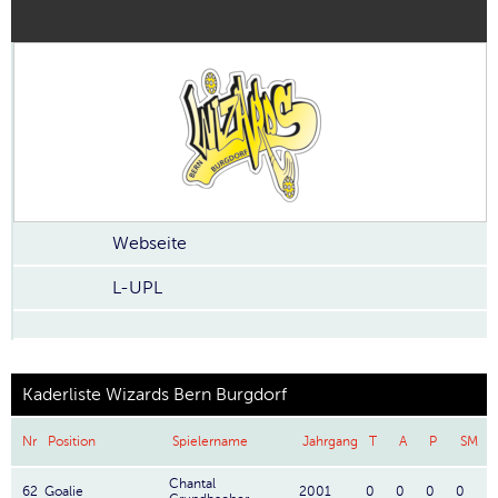
Webseite
L-UPL
Kaderliste Wizards Bern Burgdorf
Nr
Position
Spielername
Jahrgang
T
A
P
SM
Chantal
62
Goalie
2001
0
0
0
0