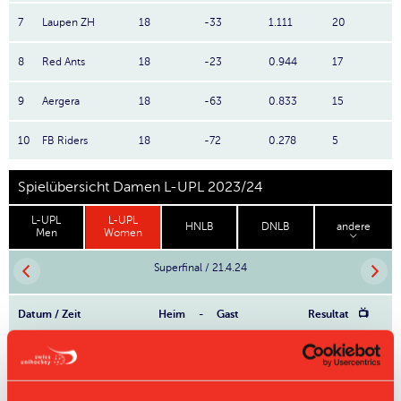
7
Laupen ZH
18
-33
1.111
20
8
Red Ants
18
-23
0.944
17
9
Aergera
18
-63
0.833
15
10
FB Riders
18
-72
0.278
5
Spielübersicht Damen L-UPL 2023/24
L-UPL
L-UPL
HNLB
DNLB
andere
Men
Women
Superfinal / 21.4.24
Datum / Zeit
Heim
-
Gast
Resultat
📺
6:5
21.04. 12:00
Jets
-
Zug United
n.P.