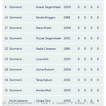
8
Stürmerin
Ariane Siegenthaler
2000
0
0
0
0
14
Stürmerin
Sandra Briggen
1998
0
0
0
0
17
Stürmerin
Dana Misteli
2006
0
0
0
0
21
Stürmerin
Nicole Siegenthaler
2001
0
0
0
0
22
Stürmerin
Nadia Cattaneo
1989
0
0
0
0
25
Stürmerin
Livia Ankli
2005
0
0
0
0
26
Stürmerin
Jorina Rutschi
2004
0
0
0
0
34
Stürmerin
Tanja Kyburz
2001
0
0
0
0
72
Stürmerin
Annika Morf
2005
0
0
0
0
-
Nicht bekannt
Chiara Taini
2005
0
0
0
0
Nr: Rückennummer | T: Tore | A: Assists | P: Punkte | SM: