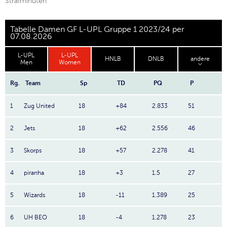
Strafminuten
Tabelle Damen GF L-UPL Gruppe 1 2023/24 per
07.08.2026
L-UPL
L-UPL
HNLB
DNLB
andere
Men
Women
Rg.
Team
Sp
TD
PQ
P
1
Zug United
18
+84
2.833
51
2
Jets
18
+62
2.556
46
3
Skorps
18
+57
2.278
41
4
piranha
18
+3
1.5
27
5
Wizards
18
-11
1.389
25
6
UH BEO
18
-4
1.278
23