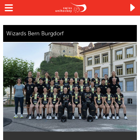

Wizards Bern Burgdorf