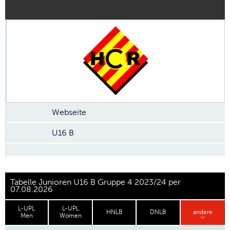
Webseite
U16 B
Tabelle Junioren U16 B Gruppe 4 2023/24 per
07.08.2026
L-UPL
L-UPL
HNLB
DNLB
andere
Men
Women