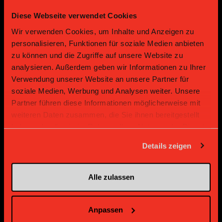
Diese Webseite verwendet Cookies
Gold Partner
Gold Partner
Wir verwenden Cookies, um Inhalte und Anzeigen zu
personalisieren, Funktionen für soziale Medien anbieten
zu können und die Zugriffe auf unsere Website zu
analysieren. Außerdem geben wir Informationen zu Ihrer
Verwendung unserer Website an unsere Partner für
soziale Medien, Werbung und Analysen weiter. Unsere
Partner führen diese Informationen möglicherweise mit
weiteren Daten zusammen, die Sie ihnen bereitgestellt
Gold Partner
Gold Partner
haben oder die sie im Rahmen Ihrer Nutzung der Dienste
gesammelt haben.
Details zeigen
Alle zulassen
Anpassen