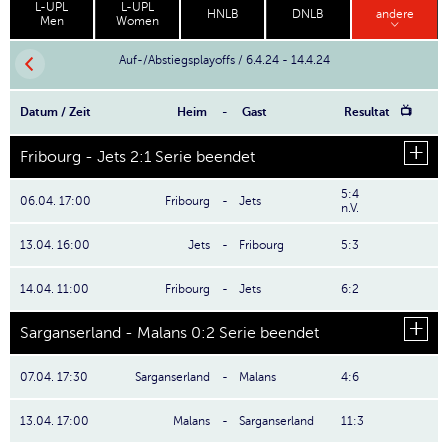
L-UPL
L-UPL
HNLB
DNLB
andere
Men
Women
Auf-/Abstiegsplayoffs / 6.4.24 - 14.4.24
Datum / Zeit
Heim
-
Gast
Resultat
📺
Fribourg - Jets 2:1 Serie beendet
5:4
06.04. 17:00
Fribourg
-
Jets
n.V.
13.04. 16:00
Jets
-
Fribourg
5:3
14.04. 11:00
Fribourg
-
Jets
6:2
Sarganserland - Malans 0:2 Serie beendet
07.04. 17:30
Sarganserland
-
Malans
4:6
13.04. 17:00
Malans
-
Sarganserland
11:3