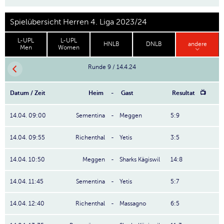
Spielübersicht Herren 4. Liga 2023/24
L-UPL
L-UPL
HNLB
DNLB
andere
Men
Women
Runde 9 / 14.4.24
Datum / Zeit
Heim
-
Gast
Resultat
📺
14.04. 09:00
Sementina
-
Meggen
5:9
14.04. 09:55
Richenthal
-
Yetis
3:5
14.04. 10:50
Meggen
-
Sharks Kägiswil
14:8
14.04. 11:45
Sementina
-
Yetis
5:7
14.04. 12:40
Richenthal
-
Massagno
6:5