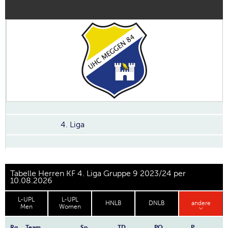
4. Liga
Tabelle Herren KF 4. Liga Gruppe 9 2023/24 per
10.08.2026
L-UPL
L-UPL
HNLB
DNLB
andere
Men
Women
Rg.
Team
Sp
TD
PQ
P