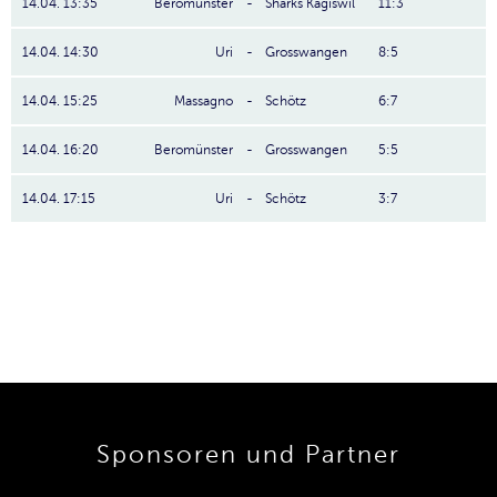
14.04. 13:35
Beromünster
-
Sharks Kägiswil
11:3
14.04. 14:30
Uri
-
Grosswangen
8:5
14.04. 15:25
Massagno
-
Schötz
6:7
14.04. 16:20
Beromünster
-
Grosswangen
5:5
14.04. 17:15
Uri
-
Schötz
3:7
Sponsoren und Partner