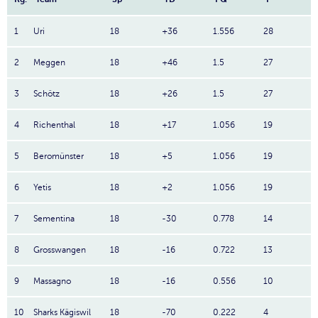
1
Uri
18
+36
1.556
28
2
Meggen
18
+46
1.5
27
3
Schötz
18
+26
1.5
27
4
Richenthal
18
+17
1.056
19
5
Beromünster
18
+5
1.056
19
6
Yetis
18
+2
1.056
19
7
Sementina
18
-30
0.778
14
8
Grosswangen
18
-16
0.722
13
9
Massagno
18
-16
0.556
10
10
Sharks Kägiswil
18
-70
0.222
4