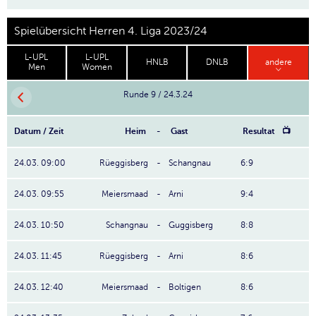
Spielübersicht Herren 4. Liga 2023/24
L-UPL
L-UPL
HNLB
DNLB
andere
Men
Women
Runde 9 / 24.3.24
Datum / Zeit
Heim
-
Gast
Resultat
📺
24.03. 09:00
Rüeggisberg
-
Schangnau
6:9
24.03. 09:55
Meiersmaad
-
Arni
9:4
24.03. 10:50
Schangnau
-
Guggisberg
8:8
24.03. 11:45
Rüeggisberg
-
Arni
8:6
24.03. 12:40
Meiersmaad
-
Boltigen
8:6