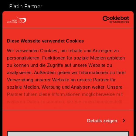
Platin Partner
Diese Webseite verwendet Cookies
Wir verwenden Cookies, um Inhalte und Anzeigen zu
personalisieren, Funktionen für soziale Medien anbieten
zu können und die Zugriffe auf unsere Website zu
analysieren. Außerdem geben wir Informationen zu Ihrer
Gold Partner
Gold Partner
Verwendung unserer Website an unsere Partner für
soziale Medien, Werbung und Analysen weiter. Unsere
Partner führen diese Informationen möglicherweise mit
weiteren Daten zusammen, die Sie ihnen bereitgestellt
haben oder die sie im Rahmen Ihrer Nutzung der Dienste
gesammelt haben.
Details zeigen