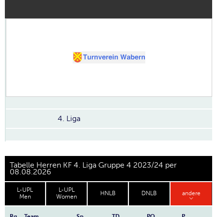
4. Liga
Tabelle Herren KF 4. Liga Gruppe 4 2023/24 per
08.08.2026
L-UPL
L-UPL
HNLB
DNLB
andere
Men
Women
Rg.
Team
Sp
TD
PQ
P