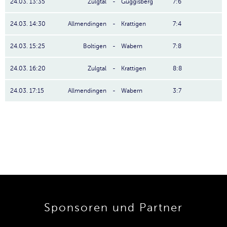
24.03. 13:35
Zulgtal
-
Guggisberg
7:6
24.03. 14:30
Allmendingen
-
Krattigen
7:4
24.03. 15:25
Boltigen
-
Wabern
7:8
24.03. 16:20
Zulgtal
-
Krattigen
8:8
24.03. 17:15
Allmendingen
-
Wabern
3:7
Sponsoren und Partner