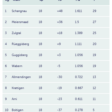
1
Schangnau
18
+48
1.611
29
2
Meiersmaad
18
+36
1.5
27
3
Zulgtal
18
+18
1.389
25
4
Rüeggisberg
18
+9
1.111
20
5
Guggisberg
18
+3
1.056
19
6
Wabern
18
-5
1.056
19
7
Allmendingen
18
-30
0.722
13
8
Krattigen
18
-19
0.667
12
9
Arni
18
-23
0.611
11
10
Boltigen
18
-37
0.278
5