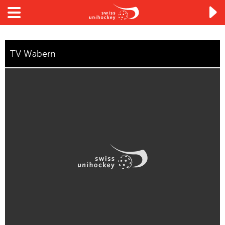

TV Wabern