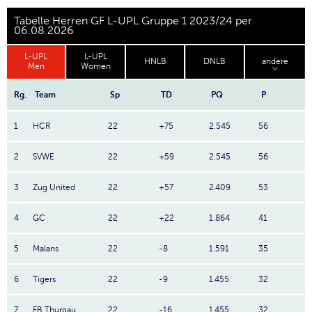
Tabelle Herren GF L-UPL Gruppe 1 2023/24 per
06.08.2026
L-UPL
L-UPL
HNLB
DNLB
andere
Men
Women
Rg.
Team
Sp
TD
PQ
P
1
HCR
22
+75
2.545
56
2
SVWE
22
+59
2.545
56
3
Zug United
22
+57
2.409
53
4
GC
22
+22
1.864
41
5
Malans
22
-8
1.591
35
6
Tigers
22
-9
1.455
32
7
FB Thurgau
22
-16
1.455
32