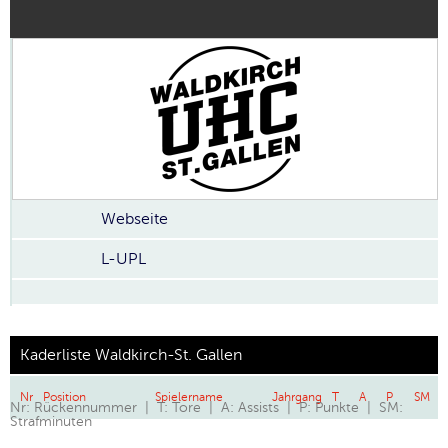
Webseite
L-UPL
Kaderliste Waldkirch-St. Gallen
Nr
Position
Spielername
Jahrgang
T
A
P
SM
Nr: Rückennummer | T: Tore | A: Assists | P: Punkte | SM:
Strafminuten