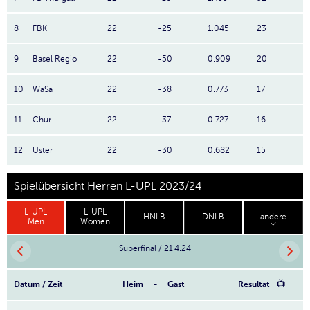
8
FBK
22
-25
1.045
23
9
Basel Regio
22
-50
0.909
20
10
WaSa
22
-38
0.773
17
11
Chur
22
-37
0.727
16
12
Uster
22
-30
0.682
15
Spielübersicht Herren L-UPL 2023/24
L-UPL
L-UPL
HNLB
DNLB
andere
Men
Women
Superfinal / 21.4.24
Datum / Zeit
Heim
-
Gast
Resultat
📺