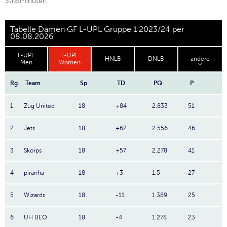
Strafminuten
Tabelle Damen GF L-UPL Gruppe 1 2023/24 per
08.08.2026
L-UPL
L-UPL
HNLB
DNLB
andere
Men
Women
Rg.
Team
Sp
TD
PQ
P
1
Zug United
18
+84
2.833
51
2
Jets
18
+62
2.556
46
3
Skorps
18
+57
2.278
41
4
piranha
18
+3
1.5
27
5
Wizards
18
-11
1.389
25
6
UH BEO
18
-4
1.278
23