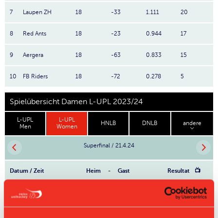
7
Laupen ZH
18
-33
1.111
20
8
Red Ants
18
-23
0.944
17
9
Aergera
18
-63
0.833
15
10
FB Riders
18
-72
0.278
5
Spielübersicht Damen L-UPL 2023/24
L-UPL
L-UPL
HNLB
DNLB
andere
Men
Women
Superfinal / 21.4.24
Datum / Zeit
Heim
-
Gast
Resultat
📺
6:5
21.04. 12:00
Jets
-
Zug United
n.P.