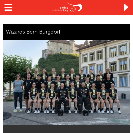

Wizards Bern Burgdorf