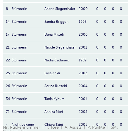
8
Stürmerin
Ariane Siegenthaler
2000
0
0
0
0
14
Stürmerin
Sandra Briggen
1998
0
0
0
0
17
Stürmerin
Dana Misteli
2006
0
0
0
0
21
Stürmerin
Nicole Siegenthaler
2001
0
0
0
0
22
Stürmerin
Nadia Cattaneo
1989
0
0
0
0
25
Stürmerin
Livia Ankli
2005
0
0
0
0
26
Stürmerin
Jorina Rutschi
2004
0
0
0
0
34
Stürmerin
Tanja Kyburz
2001
0
0
0
0
72
Stürmerin
Annika Morf
2005
0
0
0
0
-
Nicht bekannt
Chiara Taini
2005
0
0
0
0
Nr: Rückennummer | T: Tore | A: Assists | P: Punkte | SM: