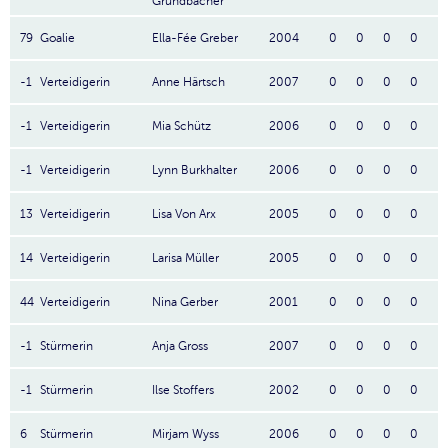
Grundbacher
79
Goalie
Ella-Fée Greber
2004
0
0
0
0
-1
Verteidigerin
Anne Härtsch
2007
0
0
0
0
-1
Verteidigerin
Mia Schütz
2006
0
0
0
0
-1
Verteidigerin
Lynn Burkhalter
2006
0
0
0
0
13
Verteidigerin
Lisa Von Arx
2005
0
0
0
0
14
Verteidigerin
Larisa Müller
2005
0
0
0
0
44
Verteidigerin
Nina Gerber
2001
0
0
0
0
-1
Stürmerin
Anja Gross
2007
0
0
0
0
-1
Stürmerin
Ilse Stoffers
2002
0
0
0
0
6
Stürmerin
Mirjam Wyss
2006
0
0
0
0