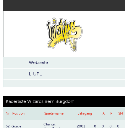
Webseite
L-UPL
Kaderliste Wizards Bern Burgdorf
Nr
Position
Spielername
Jahrgang
T
A
P
SM
Chantal
62
Goalie
2001
0
0
0
0