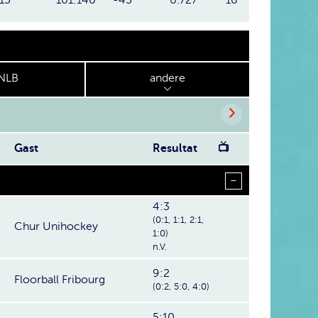
NLB
andere
Gast
Resultat
📺
4:3
(0:1, 1:1, 2:1,
Chur Unihockey
1:0)
n.V.
9:2
Floorball Fribourg
(0:2, 5:0, 4:0)
5:10