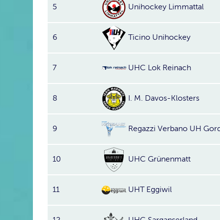
5
Unihockey Limmattal
6
Ticino Unihockey
7
UHC Lok Reinach
8
I. M. Davos-Klosters
9
Regazzi Verbano UH Gor
10
UHC Grünenmatt
11
UHT Eggiwil
12
UHC Sarganserland