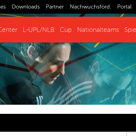
ces
Downloads
Partner
Nachwuchsförd.
Portal
enter
L-UPL/NLB
Cup
Nationalteams
Spie