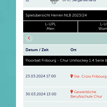
Spielübersicht Herren NLB 2023/24
L-UPL
L-U
Men
Wom
Datum / Zeit
Ort
Floorball Fribourg - Chur Unihockey 1:4 Serie 
23.03.2024 17:00
Ste. Croix Fribourg
Gewerbliche
30.03.2024 13:00
Berufsschule Chur