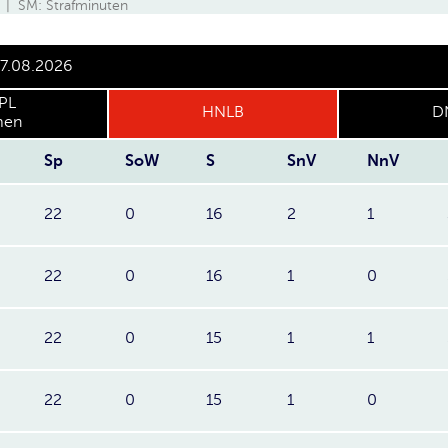
 | SM: Strafminuten
07.08.2026
PL
HNLB
D
en
Sp
SoW
S
SnV
NnV
22
0
16
2
1
22
0
16
1
0
22
0
15
1
1
22
0
15
1
0