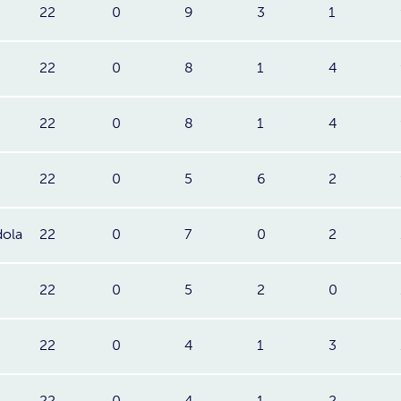
22
0
9
3
1
22
0
8
1
4
22
0
8
1
4
22
0
5
6
2
dola
22
0
7
0
2
22
0
5
2
0
22
0
4
1
3
22
0
4
1
2