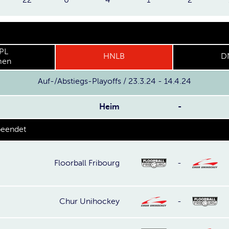
PL
HNLB
D
en
Auf-/Abstiegs-Playoffs / 23.3.24 - 14.4.24
Heim
-
beendet
Floorball Fribourg
-
Chur Unihockey
-