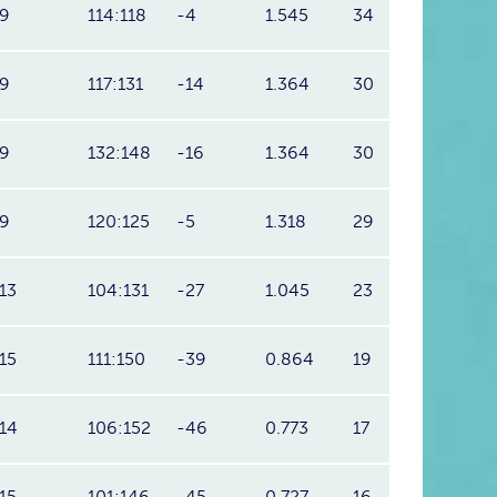
9
114:118
-4
1.545
34
9
117:131
-14
1.364
30
9
132:148
-16
1.364
30
9
120:125
-5
1.318
29
13
104:131
-27
1.045
23
15
111:150
-39
0.864
19
14
106:152
-46
0.773
17
15
101:146
-45
0.727
16