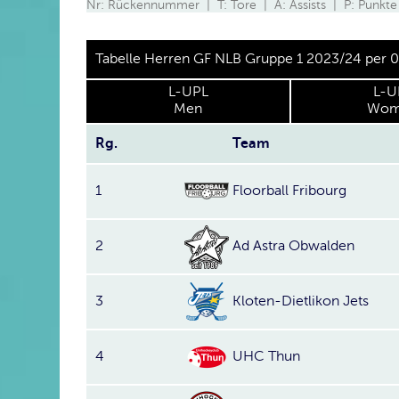
Nr: Rückennummer | T: Tore | A: Assists | P: Punkte
Tabelle Herren GF NLB Gruppe 1 2023/24 per 
L-UPL
L-U
Men
Wom
Rg.
Team
1
Floorball Fribourg
2
Ad Astra Obwalden
3
Kloten-Dietlikon Jets
4
UHC Thun