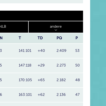
NLB
andere
N
T
TD
PQ
P
3
141:101
+40
2.409
53
5
147:118
+29
2.273
50
5
170:105
+65
2.182
48
6
163:101
+62
2.136
47