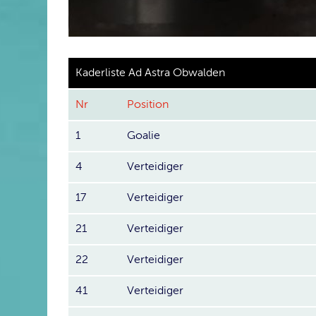
Kaderliste Ad Astra Obwalden
Nr
Position
1
Goalie
4
Verteidiger
17
Verteidiger
21
Verteidiger
22
Verteidiger
41
Verteidiger