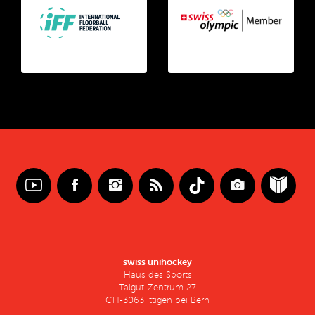
swiss unihockey
Haus des Sports
Talgut-Zentrum 27
CH-3063 Ittigen bei Bern