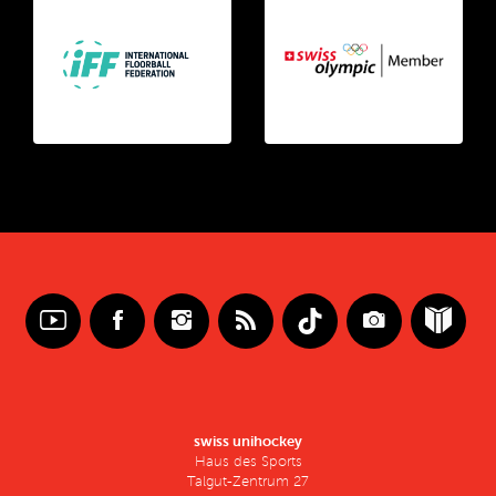
swiss unihockey
Haus des Sports
Talgut-Zentrum 27