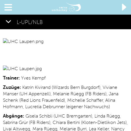

L-UPL/NLB
Trainer:
Yves Kempf
Zuzüge:
Katrin Kivirand (Wizards Bern Burgdorf), Viviane
Manser (UH Appenzell), Melanie Rüegg (FB Riders), Jana
Schenk (Red Lions Frauenfeld), Michelle Schaffer, Alina
Hofmann, Lucretia Debrunner (eigener Nachwuchs)
Abgänge:
Gisela Schibli (UHC Bremgarten), Linda Rüegg,
Sabrina Grür (FB Riders), Chiara Bertini (Kloten-Dietlikon Jets),
Livai Altwegg, Mara Rüegg, Melanie Burri, Lea Keller, Nancy