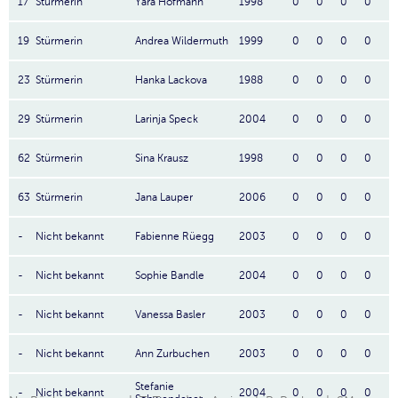
17
Stürmerin
Yara Hofmann
1998
0
0
0
0
19
Stürmerin
Andrea Wildermuth
1999
0
0
0
0
23
Stürmerin
Hanka Lackova
1988
0
0
0
0
29
Stürmerin
Larinja Speck
2004
0
0
0
0
62
Stürmerin
Sina Krausz
1998
0
0
0
0
63
Stürmerin
Jana Lauper
2006
0
0
0
0
-
Nicht bekannt
Fabienne Rüegg
2003
0
0
0
0
-
Nicht bekannt
Sophie Bandle
2004
0
0
0
0
-
Nicht bekannt
Vanessa Basler
2003
0
0
0
0
-
Nicht bekannt
Ann Zurbuchen
2003
0
0
0
0
Stefanie
-
Nicht bekannt
2004
0
0
0
0