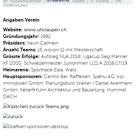
Schwendener
Nr: Rückennummer | T: Tore | A: Assists | P: Punkte | SM:
Strafminuten
Angaben Verein
Website:
www.uhclaupen.ch
Gründungsjahr:
1992
Präsident:
Kevin Cathrein
Anzahl Teams:
15 wovon 11 mit Meisterschaft
Grösste Erfolge:
Aufstieg NLA 2018, Ligacup Sieg Männer
KF 2000, Schweizermeister Juniorinnen U21 A 2016/17/19
Heimarena:
Sporthalle Elba, Wald
Hauptsponsoren:
Centro Bar, Raiffeisen, Spahiu AG, ksc
immobilien GmbH, Planungsbüro Walker / Daniel Akermann
GmbH, Keller&Kuhn Architektur und Bauleitung, Hummel
DACH