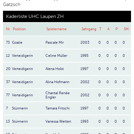
Gatzsch
Kaderliste UHC Laupen ZH
Nr
Position
Spielername
Jahrgang
T
A
P
SM
73
Goalie
Pascale Mir
2003
0
0
0
0
12
Verteidigerin
Celine Müller
1995
0
0
0
0
20
Verteidigerin
Alena Holst
1997
0
0
0
0
37
Verteidigerin
Alina Hofmann
2002
0
0
0
0
Chantal Renée
77
Verteidigerin
2002
0
0
0
0
Engler
7
Stürmerin
Tamara Fritschi
1997
0
0
0
0
13
Stürmerin
Vanessa Wetten
1993
0
0
0
0