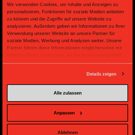
Wir verwenden Cookies, um Inhalte und Anzeigen zu
personalisieren, Funktionen für soziale Medien anbieten
zu können und die Zugriffe auf unsere Website zu
analysieren. Außerdem geben wir Informationen zu Ihrer
Verwendung unserer Website an unsere Partner für
soziale Medien, Werbung und Analysen weiter. Unsere
Gold Partner
Gold Partner
Partner führen diese Informationen möglicherweise mit
weiteren Daten zusammen, die Sie ihnen bereitgestellt
haben oder die sie im Rahmen Ihrer Nutzung der Dienste
gesammelt haben.
Details zeigen
Alle zulassen
Bronze Partner
Anpassen
Ablehnen