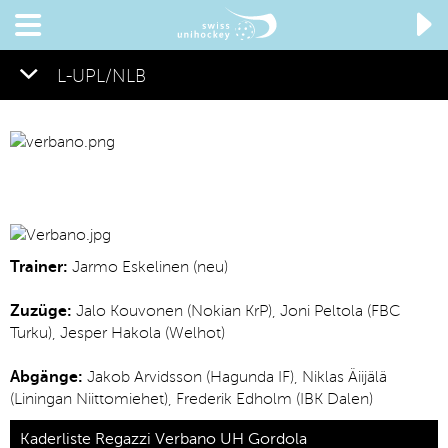

L-UPL/NLB
Trainer:
Jarmo Eskelinen (neu)
Zuzüge:
Jalo Kouvonen (Nokian KrP), Joni Peltola (FBC
Turku), Jesper Hakola (Welhot)
Abgänge:
Jakob Arvidsson (Hagunda IF), Niklas Äiijälä
(Liningan Niittomiehet), Frederik Edholm (IBK Dalen)
Kaderliste Regazzi Verbano UH Gordola