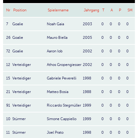
Nr
Position
Spielername
Jahrgang
T
A
P
SM
7
Goalie
Noah Gaia
2003
0
0
0
0
26
Goalie
Mauro Biella
2005
0
0
0
0
72
Goalie
Aaron Iob
2002
0
0
0
0
12
Verteidiger
Athos Gropengiesser
2002
0
0
0
0
15
Verteidiger
Gabriele Peverelli
1998
0
0
0
0
21
Verteidiger
Matteo Bosia
1988
0
0
0
0
91
Verteidiger
Riccardo Stegmüller
1999
0
0
0
0
10
Stürmer
Simone Cappiello
1999
0
0
0
0
11
Stürmer
Joel Prato
1998
0
0
0
0