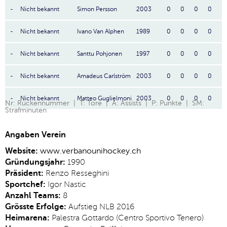
-
Nicht bekannt
Simon Persson
2003
0
0
0
0
-
Nicht bekannt
Ivano Van Alphen
1989
0
0
0
0
-
Nicht bekannt
Santtu Pohjonen
1997
0
0
0
0
-
Nicht bekannt
Amadeus Carlström
2003
0
0
0
0
-
Nicht bekannt
Matteo Guglielmoni
2003
0
0
0
0
Nr: Rückennummer | T: Tore | A: Assists | P: Punkte | SM:
Strafminuten
Angaben Verein
Website:
www.verbanounihockey.ch
Gründungsjahr:
1990
Präsident:
Renzo Resseghini
Sportchef:
Igor Nastic
Anzahl Teams:
8
Grösste Erfolge:
Aufstieg NLB 2016
Heimarena:
Palestra Gottardo (Centro Sportivo Tenero)