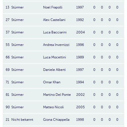
13
Stürmer
Noel Frapolli
1997
0
0
0
0
27
Stürmer
Alex Castellani
1992
0
0
0
0
37
Stürmer
Luca Bacciarini
2004
0
0
0
0
55
Stürmer
Andrea Invernizzi
1996
0
0
0
0
66
Stürmer
Luca Mocettini
1989
0
0
0
0
69
Stürmer
Daniele Alberti
1997
0
0
0
0
71
Stürmer
Omar Khan
1994
0
0
0
0
81
Stürmer
Martino Del Ponte
2002
0
0
0
0
90
Stürmer
Matteo Nicoli
2005
0
0
0
0
21
Nicht bekannt
Giona Chiappella
1998
0
0
0
0