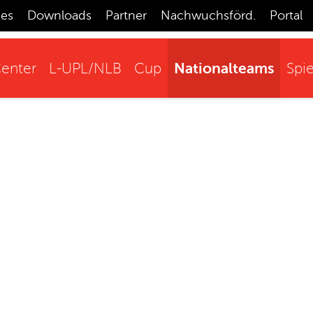
ces
Downloads
Partner
Nachwuchsförd.
Portal
Nationalteams
enter
L-UPL/NLB
Cup
Spie