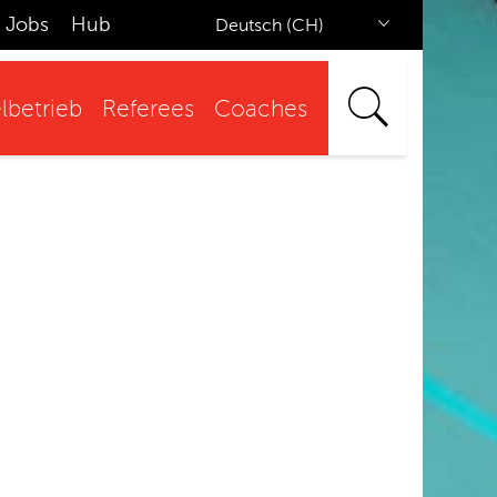
Jobs
Hub
Deutsch (CH)
lbetrieb
Referees
Coaches