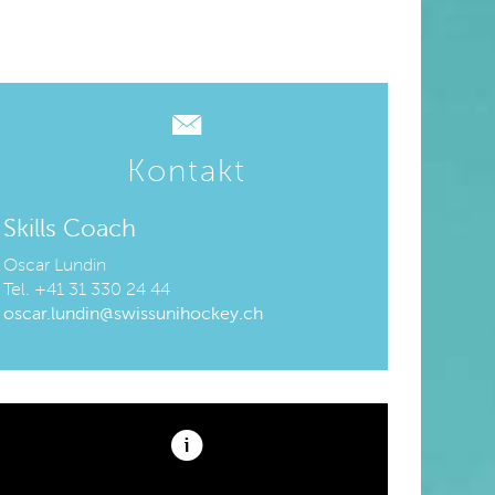
Kontakt
Skills Coach
Oscar Lundin
Tel. +41 31 330 24 44
oscar.lundin@swissunihockey.ch