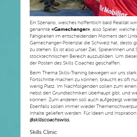
Ein Szenario, welches hoffentlich bald Realität 
genannte
«Gamechanger»
, also Spieler, welche
Fähigkeiten im entscheidenden Moment den Unte
Gamechanger-Potenzial die Schweiz hat, desto grö
zu stehen. Es ist also unser Ziel, Spielerinnen u
stocktechnischen Bereich auszubilden. Um dieses 
der Posten des Skills Coaches geschaffen.
Beim Thema Skills-Training bewegen wir uns stark 
Fortschritte machen zu können, braucht es oft nur
wenig Platz. Im Nachfolgenden sollen zum einen 
nebst den Grundtechniken überhaupt gibt, und w
können. Zum anderen soll auch aufgezeigt werden,
Ebenfalls sollen immer wieder Themenschwerpun
Inhalte geliefert werden. Für Ideen und Inspirati
@skillscoachswiss.
Skills Clinic