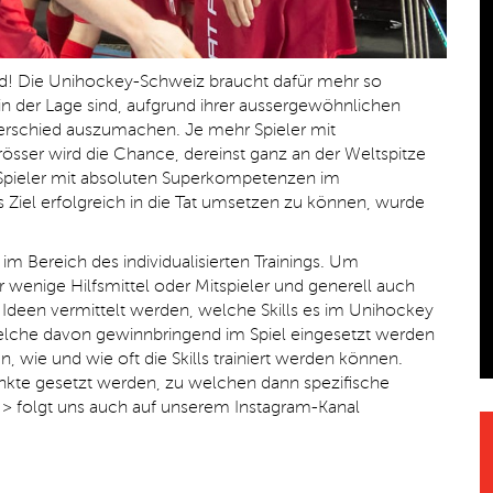
wird! Die Unihockey-Schweiz braucht dafür mehr so
 in der Lage sind, aufgrund ihrer aussergewöhnlichen
rschied auszumachen. Je mehr Spieler mit
sser wird die Chance, dereinst ganz an der Weltspitze
nd Spieler mit absoluten Superkompetenzen im
Ziel erfolgreich in die Tat umsetzen zu können, wurde
im Bereich des individualisierten Trainings. Um
 wenige Hilfsmittel oder Mitspieler und generell auch
Ideen vermittelt werden, welche Skills es im Unihockey
elche davon gewinnbringend im Spiel eingesetzt werden
 wie und wie oft die Skills trainiert werden können.
kte gesetzt werden, zu welchen dann spezifische
on > folgt uns auch auf unserem Instagram-Kanal