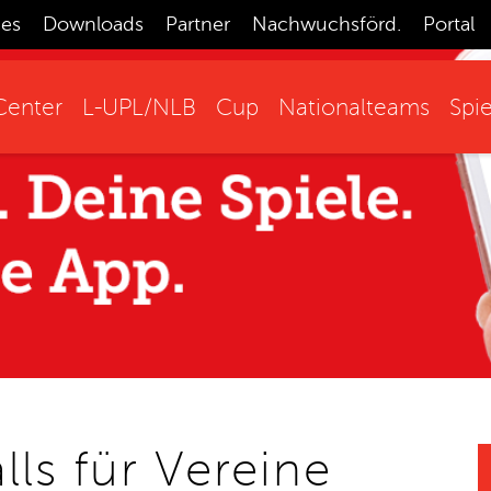
ces
Downloads
Partner
Nachwuchsförd.
Portal
enter
L-UPL/NLB
Cup
Nationalteams
Spie
lls für Vereine