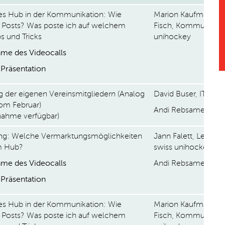
s Hub in der Kommunikation: Wie
Marion Kaufmann u
ch Posts? Was poste ich auf welchem
Fisch, Kommunikati
s und Tricks
unihockey
me des Videocalls
Präsentation
 der eigenen Vereinsmitgliedern (Analog
David Buser, IT swi
vom Februar)
Andi Rebsamen
nahme verfügbar)
ng: Welche Vermarktungsmöglichkeiten
Jann Falett, Leiter 
m Hub?
swiss unihockey
me des Videocalls
Andi Rebsamen
Präsentation
s Hub in der Kommunikation: Wie
Marion Kaufmann u
ch Posts? Was poste ich auf welchem
Fisch, Kommunikati