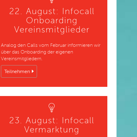
22. August: Infocall
Onboarding
Vereinsmitglieder
Analog den Calls vom Februar informieren wir
über das Onboarding der eigenen
Vereinsmitgliedern.
Teilnehmen
23. August: Infocall
Vermarktung