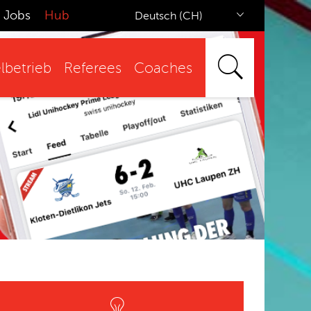
Jobs
Hub
Deutsch (CH)
lbetrieb
Referees
Coaches