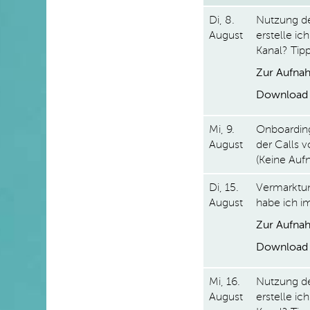
Di, 8.
Nutzung de
August
erstelle i
Kanal? Tipp
Zur Aufnah
Download 
Mi, 9.
Onboarding
August
der Calls 
(Keine Auf
Di, 15.
Vermarktu
August
habe ich i
Zur Aufnah
Download 
Mi, 16.
Nutzung de
August
erstelle i