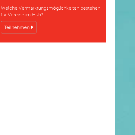
Welche Vermarktungsmöglichkeiten bestehen
nd Fabienne
für Vereine im Hub?
on swiss
Teilnehmen
ss unihockey
Marketing
nd Fabienne
on swiss