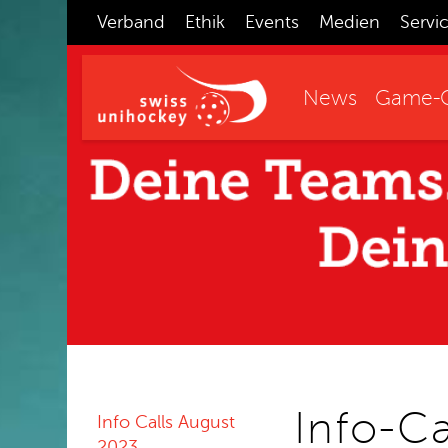
Verband
Ethik
Events
Medien
Servi
News
Game-C
Info-Ca
Info Calls August
2023