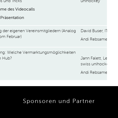
s und Tricks
unihockey
me des Videocalls
Präsentation
 der eigenen Vereinsmitgliedern (Analog
David Buser, IT swi
vom Februar)
Andi Rebsamen
ng: Welche Vermarktungsmöglichkeiten
m Hub?
Jann Falett, Leiter 
swiss unihockey
Andi Rebsamen
Sponsoren und Partner