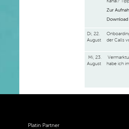
Kanal? Tipp
Zur Aufnah
Download 
Di, 22.
Onboarding
August
der Calls 
Mi, 23.
Vermarktu
August
habe ich i
Platin Partner