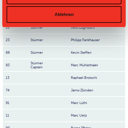
14
Stürmer
Simon Zurflüh
Ablehnen
17
Stürmer
Adrian Schiffmann
16
Stürmer
Reto Luginbühl
23
Stürmer
Philipp Fankhauser
69
Stürmer
Kevin Steffen
Stürmer
83
Marc Mühlethaler
Captain
13
Raphael Brotschi
74
Jarno Zbinden
91
Marc Lüthi
11
Marc Uetz