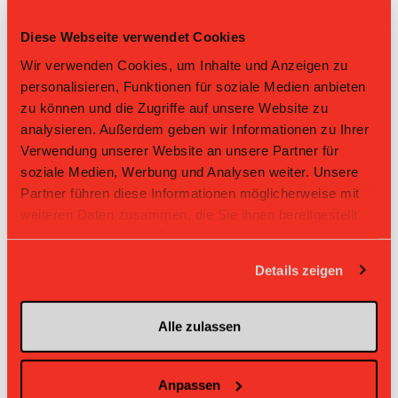
27
Claudio Nold
Diese Webseite verwendet Cookies
Nr: Nummer
Wir verwenden Cookies, um Inhalte und Anzeigen zu
personalisieren, Funktionen für soziale Medien anbieten
Aufstellung SV Wiler-Ersigen II
zu können und die Zugriffe auf unsere Website zu
analysieren. Außerdem geben wir Informationen zu Ihrer
Nr
Position
Spielername
Verwendung unserer Website an unsere Partner für
soziale Medien, Werbung und Analysen weiter. Unsere
37
Goalie
Niklaus Steck
Partner führen diese Informationen möglicherweise mit
5
Verteidiger
Matthias Althaus
weiteren Daten zusammen, die Sie ihnen bereitgestellt
haben oder die sie im Rahmen Ihrer Nutzung der Dienste
9
Verteidiger
Marc Dysli
gesammelt haben.
Details zeigen
10
Verteidiger
Dave Wittwer
Alle zulassen
8
Verteidiger
Olivier Hirschi
24
Verteidiger
Simon Meier
Anpassen