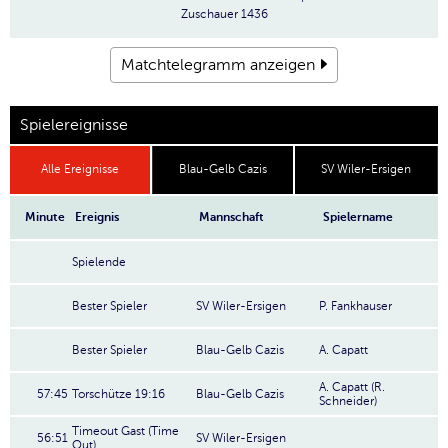
Zuschauer
1436
Matchtelegramm anzeigen
Spielereignisse
Alle Ereignisse
Blau-Gelb Cazis
SV Wiler-Ersigen
Minute
Ereignis
Mannschaft
Spielername
Spielende
Bester Spieler
SV Wiler-Ersigen
P. Fankhauser
Bester Spieler
Blau-Gelb Cazis
A. Capatt
A. Capatt (R.
57:45
Torschütze 19:16
Blau-Gelb Cazis
Schneider)
Timeout Gast (Time
56:51
SV Wiler-Ersigen
Out)