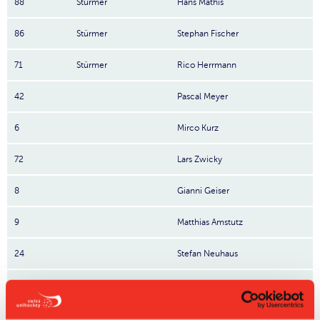
88
Stürmer
Hans Mathis
86
Stürmer
Stephan Fischer
71
Stürmer
Rico Herrmann
42
Pascal Meyer
6
Mirco Kurz
72
Lars Zwicky
8
Gianni Geiser
9
Matthias Amstutz
24
Stefan Neuhaus
10
Patric Werthan
15
Daniel Fausch