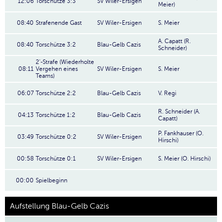
12:06
Torschütze 3:3
SV Wiler-Ersigen
Meier)
08:40
Strafenende Gast
SV Wiler-Ersigen
S. Meier
A. Capatt (R.
08:40
Torschütze 3:2
Blau-Gelb Cazis
Schneider)
2'-Strafe (Wiederholte
08:11
Vergehen eines
SV Wiler-Ersigen
S. Meier
Teams)
06:07
Torschütze 2:2
Blau-Gelb Cazis
V. Regi
R. Schneider (A.
04:13
Torschütze 1:2
Blau-Gelb Cazis
Capatt)
P. Fankhauser (O.
03:49
Torschütze 0:2
SV Wiler-Ersigen
Hirschi)
00:58
Torschütze 0:1
SV Wiler-Ersigen
S. Meier (O. Hirschi)
00:00
Spielbeginn
Aufstellung Blau-Gelb Cazis