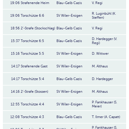
19:06
Strafenende Heim
Blau-Gelb Cazis
V. Regi
R. Luginbühl (K.
19:06
Torschütze 6:6
SV Wiler-Ersigen
Steffen)
18:56
2'-Strafe (Stockschlag)
Blau-Gelb Cazis
V. Regi
D. Hardegger (V.
15:37
Torschütze 6:5
Blau-Gelb Cazis
Regi)
15:16
Torschütze 5:5
SV Wiler-Ersigen
D. Wittwer
14:17
Strafenende Gast
SV Wiler-Ersigen
M. Althaus
14:17
Torschütze 5:4
Blau-Gelb Cazis
D. Hardegger
14:16
2'-Strafe (Stossen)
SV Wiler-Ersigen
M. Althaus
P. Fankhauser (S.
12:55
Torschütze 4:4
SV Wiler-Ersigen
Meier)
12:08
Torschütze 4:3
Blau-Gelb Cazis
T. Ilmer (A. Capatt)
P. Fankhauser (S.