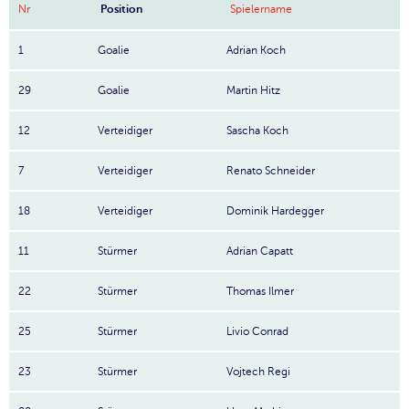
Nr
Position
Spielername
1
Goalie
Adrian Koch
29
Goalie
Martin Hitz
12
Verteidiger
Sascha Koch
7
Verteidiger
Renato Schneider
18
Verteidiger
Dominik Hardegger
11
Stürmer
Adrian Capatt
22
Stürmer
Thomas Ilmer
25
Stürmer
Livio Conrad
23
Stürmer
Vojtech Regi