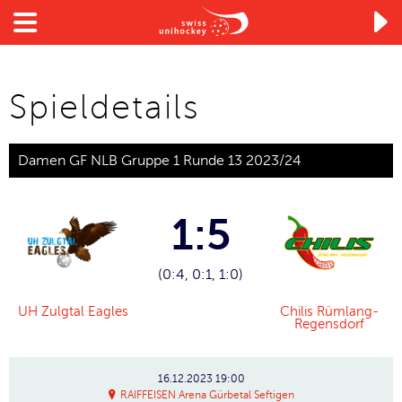

Spieldetails
Damen GF NLB Gruppe 1 Runde 13 2023/24
1:5
(0:4, 0:1, 1:0)
UH Zulgtal Eagles
Chilis Rümlang-
Regensdorf
16.12.2023
19:00
RAIFFEISEN Arena Gürbetal Seftigen