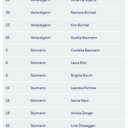
28
Verteidigerin
Johanna Diyenis
30
Verteidigerin
Ramona Bichsel
33
Verteidigerin
Kim Bichsel
85
Verteidigerin
Aurelia Baumann
5
Stürmerin
Cordelia Baumann
6
Stürmerin
Laura Bolt
8
Stürmerin
Brigitte Büchi
10
Stürmerin
Leandra Richner
16
Stürmerin
Sarina Merz
18
Stürmerin
Annika Zenger
62
Stürmerin
Livia Dössegger