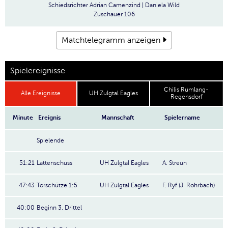
Schiedsrichter
Adrian Camenzind | Daniela Wild
Zuschauer
106
Matchtelegramm anzeigen
Spielereignisse
Chilis Rümlang-
Alle Ereignisse
UH Zulgtal Eagles
Regensdorf
Minute
Ereignis
Mannschaft
Spielername
Spielende
51:21
Lattenschuss
UH Zulgtal Eagles
A. Streun
47:43
Torschütze 1:5
UH Zulgtal Eagles
F. Ryf (J. Rohrbach)
40:00
Beginn 3. Drittel