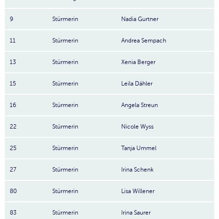
9
Stürmerin
Nadia Gurtner
11
Stürmerin
Andrea Sempach
13
Stürmerin
Xenia Berger
15
Stürmerin
Leila Dähler
16
Stürmerin
Angela Streun
22
Stürmerin
Nicole Wyss
25
Stürmerin
Tanja Ummel
27
Stürmerin
Irina Schenk
80
Stürmerin
Lisa Willener
83
Stürmerin
Irina Saurer