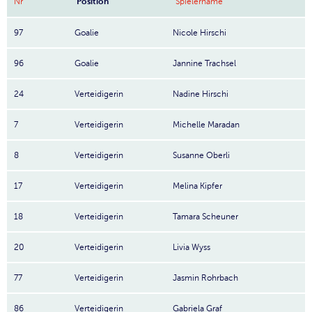
Nr
Position
Spielername
97
Goalie
Nicole Hirschi
96
Goalie
Jannine Trachsel
24
Verteidigerin
Nadine Hirschi
7
Verteidigerin
Michelle Maradan
8
Verteidigerin
Susanne Oberli
17
Verteidigerin
Melina Kipfer
18
Verteidigerin
Tamara Scheuner
20
Verteidigerin
Livia Wyss
77
Verteidigerin
Jasmin Rohrbach
86
Verteidigerin
Gabriela Graf