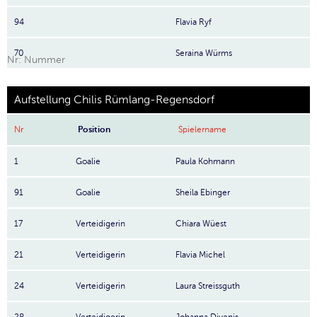
94
Flavia Ryf
70
Seraina Würms
Nr: Nummer
Aufstellung Chilis Rümlang-Regensdorf
Nr
Position
Spielername
1
Goalie
Paula Kohmann
91
Goalie
Sheila Ebinger
17
Verteidigerin
Chiara Wüest
21
Verteidigerin
Flavia Michel
24
Verteidigerin
Laura Streissguth