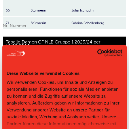
66
Stürmerin
Julia Tschudin
71
Stürmerin
Sabrina Schellenberg
Nr: Nummer
Tabelle Damen GF NLB Gruppe 1 2023/24 per
10.08.2026
L-UPL
L-UPL
HNLB
DNLB
andere
Men
Women
Rg.
Team
Sp
TD
PQ
P
Diese Webseite verwendet Cookies
Wir verwenden Cookies, um Inhalte und Anzeigen zu
1
WaSa
18
+61
2.556
46
personalisieren, Funktionen für soziale Medien anbieten
zu können und die Zugriffe auf unsere Website zu
2
Basel Regio
18
+23
2.111
38
analysieren. Außerdem geben wir Informationen zu Ihrer
Verwendung unserer Website an unsere Partner für
3
Lejon
18
+31
2.056
37
soziale Medien, Werbung und Analysen weiter. Unsere
Partner führen diese Informationen möglicherweise mit
4
Nesslau Sharks
18
+7
1.889
34