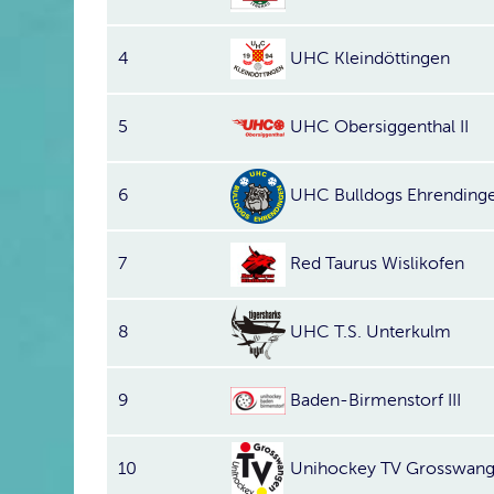
4
UHC Kleindöttingen
5
UHC Obersiggenthal II
6
UHC Bulldogs Ehrending
7
Red Taurus Wislikofen
8
UHC T.S. Unterkulm
9
Baden-Birmenstorf III
10
Unihockey TV Grosswange