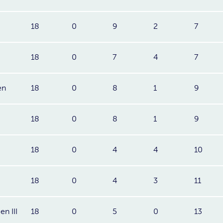
18
0
9
2
7
18
0
7
4
7
en
18
0
8
1
9
18
0
8
1
9
18
0
4
4
10
18
0
4
3
11
n III
18
0
5
0
13