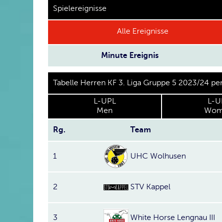
Spielereignisse
Alle Ereignisse
Minute
Ereignis
Tabelle Herren KF 3. Liga Gruppe 5 2023/24 p
L-UPL
L-U
Men
Wom
Rg.
Team
1
UHC Wolhusen
2
STV Kappel
3
White Horse Lengnau III