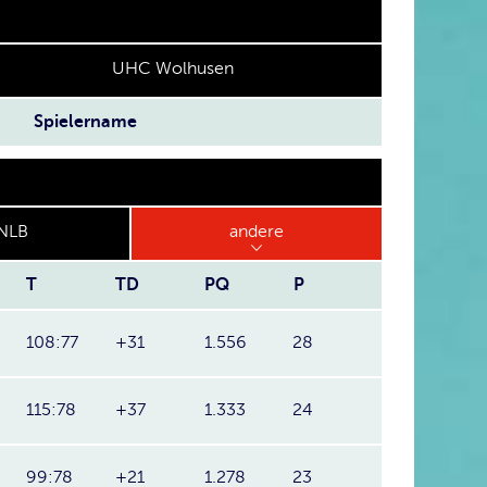
UHC Wolhusen
Spielername
NLB
andere
T
TD
PQ
P
108:77
+31
1.556
28
115:78
+37
1.333
24
99:78
+21
1.278
23