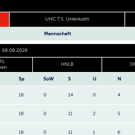
UHC T.S. Unterkulm
Mannschaft
er 08.08.2026
PL
HNLB
D
en
Sp
SoW
S
U
N
18
0
14
0
4
18
0
11
2
5
18
0
11
1
6