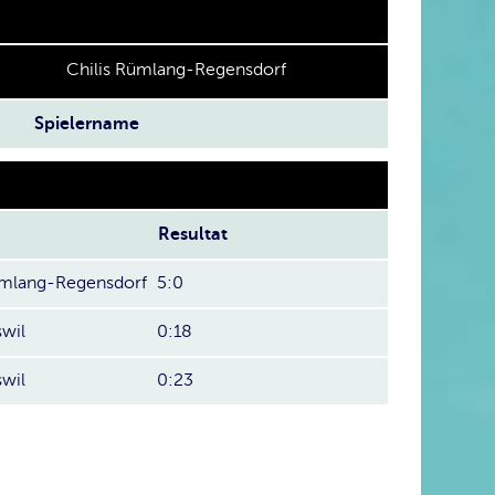
Chilis Rümlang-Regensdorf
Spielername
Resultat
ümlang-Regensdorf
5:0
swil
0:18
swil
0:23