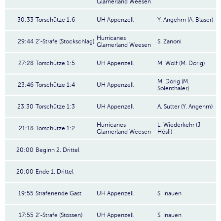
Glarnerland Weesen
30:33
Torschütze 1:6
UH Appenzell
Y. Angehrn (A. Blaser)
Hurricanes
29:44
2'-Strafe (Stockschlag)
S. Zanoni
Glarnerland Weesen
27:28
Torschütze 1:5
UH Appenzell
M. Wolf (M. Dörig)
M. Dörig (M.
23:46
Torschütze 1:4
UH Appenzell
Solenthaler)
23:30
Torschütze 1:3
UH Appenzell
A. Sutter (Y. Angehrn)
Hurricanes
L. Wiederkehr (J.
21:18
Torschütze 1:2
Glarnerland Weesen
Hösli)
20:00
Beginn 2. Drittel
20:00
Ende 1. Drittel
19:55
Strafenende Gast
UH Appenzell
S. Inauen
17:55
2'-Strafe (Stossen)
UH Appenzell
S. Inauen