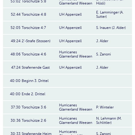
53:02
Torschütze 5:8
Glarnerland Weesen
Hösli)
E. Lamminger (A.
52:44
Torschütze 4:8
UH Appenzell
Sutter)
52:05
Torschütze 4:7
UH Appenzell
S. Inauen (J. Alder)
49:24
2'-Strafe (Stossen)
UH Appenzell
J. Alder
Hurricanes
48:06
Torschütze 4:6
S. Zanoni
Glarnerland Weesen
47:24
Strafenende Gast
UH Appenzell
J. Alder
40:00
Beginn 3. Drittel
40:00
Ende 2. Drittel
Hurricanes
37:30
Torschütze 3:6
P. Winteler
Glarnerland Weesen
Hurricanes
N. Lehmann (M.
30:36
Torschütze 2:6
Glarnerland Weesen
Schlittler)
Hurricanes
30:33
Strafenende Heim
S. Zanoni