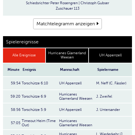
Schiedsrichter
Peter Rosengren | Christoph Gubser
Zuschauer
113
Matchtelegramm anzeigen
Spielereignisse
Hurricanes Glarnerland
Alle Ereignisse
UH Appenzell
Weesen
Minute
Ereignis
Mannschaft
Spielername
59:54
Torschütze 6:10
UH Appenzell
M. Neff (C. Fässler)
Hurricanes
59:20
Torschütze 6:9
J. Zweifel
Glarnerland Weesen
58:56
Torschütze 5:9
UH Appenzell
J. Untersander
Timeout Heim (Time
Hurricanes
57:05
Out)
Glarnerland Weesen
Hurricanes
L. Wiederkehr (J.