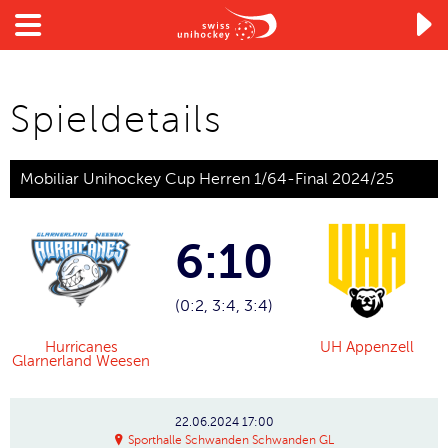

Spieldetails
Mobiliar Unihockey Cup Herren 1/64-Final 2024/25
6:10
(0:2, 3:4, 3:4)
Hurricanes
UH Appenzell
Glarnerland Weesen
22.06.2024
17:00
Sporthalle Schwanden Schwanden GL