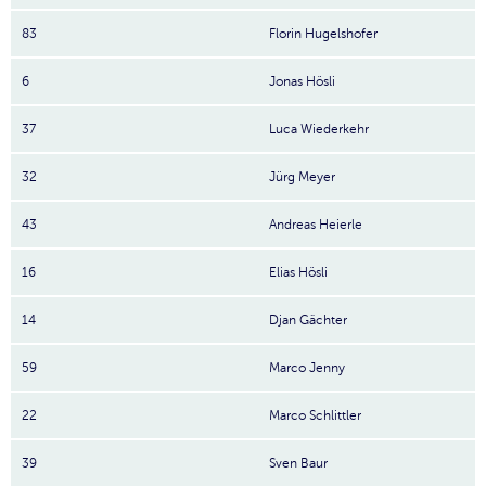
83
Florin Hugelshofer
6
Jonas Hösli
37
Luca Wiederkehr
32
Jürg Meyer
43
Andreas Heierle
16
Elias Hösli
14
Djan Gächter
59
Marco Jenny
22
Marco Schlittler
39
Sven Baur