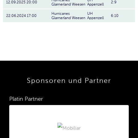
Hurricanes
UH
12.09.2025 20:00
2:9
Glarnerland Weesen
Appenzell
Hurricanes
UH
22.06.2024 17:00
6:10
Glarnerland Weesen
Appenzell
Sponsoren und Partner
Platin Partner