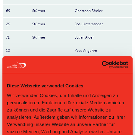
69
Stürmer
Christoph Fässler
29
Stürmer
Joel Untersander
71
Stürmer
Julian Alder
12
Yves Angehrn
37
Marius Wolf
7
Aurel Sutter
Diese Webseite verwendet Cookies
8
Sandro Bösch
Wir verwenden Cookies, um Inhalte und Anzeigen zu
personalisieren, Funktionen für soziale Medien anbieten
19
Dario Fässler
zu können und die Zugriffe auf unsere Website zu
analysieren. Außerdem geben wir Informationen zu Ihrer
97
Cedric Sutter
Verwendung unserer Website an unsere Partner für
6
Mauro Neff
soziale Medien, Werbung und Analysen weiter. Unsere