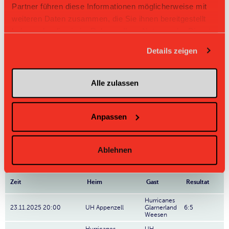
Partner führen diese Informationen möglicherweise mit
99
Marco Solenthaler
weiteren Daten zusammen, die Sie ihnen bereitgestellt
haben oder die sie im Rahmen Ihrer Nutzung der Dienste
22
Maurin Dörig
gesammelt haben.
Details zeigen
14
Simon Inauen
33
Michael Inauen
Alle zulassen
10
Fabian Rusch
Anpassen
66
Erik Lamminger
Nr: Nummer
Ablehnen
Direktbegegnungen
Zeit
Heim
Gast
Resultat
Hurricanes
23.11.2025 20:00
UH Appenzell
Glarnerland
6:5
Weesen