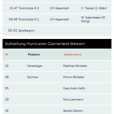
15:47
Torschütze 0:2
UH Appenzell
C. Fässler (J. Alder)
M. Solenthaler (M.
04:48
Torschütze 0:1
UH Appenzell
Dörig)
00:00
Spielbeginn
Aufstellung Hurricanes Glarnerland Weesen
Nr
Position
Spielername
10
Verteidiger
Matthias Winteler
96
Stürmer
Pirmin Winteler
65
Gian Andri Hefti
28
Nico Lehmann
19
Sandro Zanoni