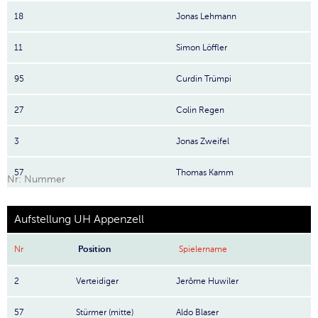
18
Jonas Lehmann
11
Simon Löffler
95
Curdin Trümpi
27
Colin Regen
3
Jonas Zweifel
57
Thomas Kamm
Nr: Nummer
Aufstellung UH Appenzell
Nr
Position
Spielername
2
Verteidiger
Jerôme Huwiler
57
Stürmer (mitte)
Aldo Blaser