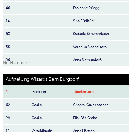
46
Fabienne Rüegg
14
Sina Rüdisühli
83
Stefanie Schwendener
55
Veronika Machalkova
96
Anna Sigmundovà
Nr: Nummer
Aufstellung Wizards Bern Burgdorf
Nr
Position
Spielername
62
Goalie
Chantal Grundbacher
29
Goalie
Ella-Fée Greber
12
Verteidigerin
Anne Härtsch