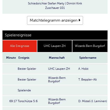
Schiedsrichter
Stefan Marty | Dimitri Kink
Zuschauer
101
Matchtelegramm anzeigen
Spielereignisse
Alle Ereignisse
UHC Laupen ZH
Wizards Bern Burgdorf
Minute
Ereignis
Mannschaft
Spielername
Bester Spieler
UHC Laupen ZH
A. Holst
Wizards Bern
Bester Spieler
T. Beppler-Alt
Burgdorf
Spielende
Wizards Bern
69:17
Torschütze 5:6
D. Misteli (I. Leminen)
Burgdorf