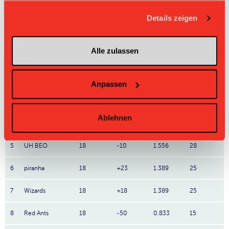
L-UPL
L-UPL
HNLB
DNLB
andere
gesammelt haben.
Men
Women
Details zeigen
Rg.
Team
Sp
TD
PQ
P
Alle zulassen
1
Jets
18
+101
2.778
50
2
Laupen ZH
18
+48
2.222
40
Anpassen
3
Skorps
18
+40
2.111
38
Ablehnen
4
Zug United
18
+31
2.0
36
5
UH BEO
18
-10
1.556
28
6
piranha
18
+23
1.389
25
7
Wizards
18
+18
1.389
25
8
Red Ants
18
-50
0.833
15