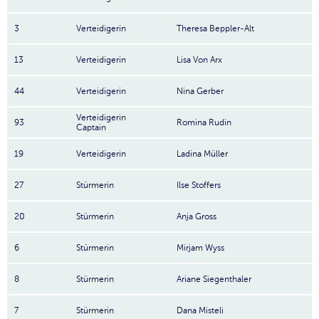
3
Verteidigerin
Theresa Beppler-Alt
13
Verteidigerin
Lisa Von Arx
44
Verteidigerin
Nina Gerber
Verteidigerin
93
Romina Rudin
Captain
19
Verteidigerin
Ladina Müller
27
Stürmerin
Ilse Stoffers
20
Stürmerin
Anja Gross
6
Stürmerin
Mirjam Wyss
8
Stürmerin
Ariane Siegenthaler
7
Stürmerin
Dana Misteli