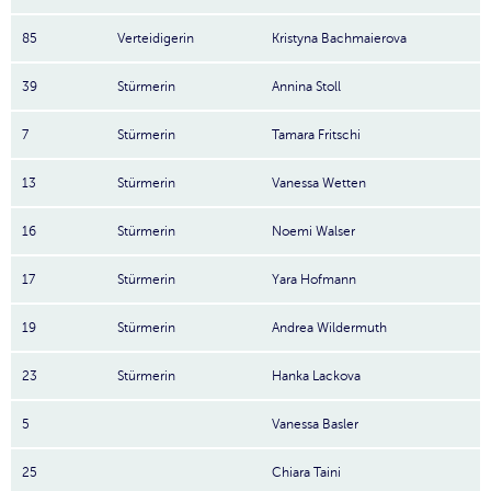
85
Verteidigerin
Kristyna Bachmaierova
39
Stürmerin
Annina Stoll
7
Stürmerin
Tamara Fritschi
13
Stürmerin
Vanessa Wetten
16
Stürmerin
Noemi Walser
17
Stürmerin
Yara Hofmann
19
Stürmerin
Andrea Wildermuth
23
Stürmerin
Hanka Lackova
5
Vanessa Basler
25
Chiara Taini