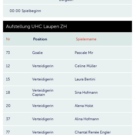
00:00
Spielbeginn
Aufstellung UHC Laupen ZH
Nr
Position
Spielername
73
Goalie
Pascale Mir
12
Verteidigerin
Celine Müller
15
Verteidigerin
Laura Bertini
Verteidigerin
18
Sina Hofmann
Captain
20
Verteidigerin
Alena Holst
37
Verteidigerin
Alina Hofmann
77
Verteidigerin
Chantal Renée Engler