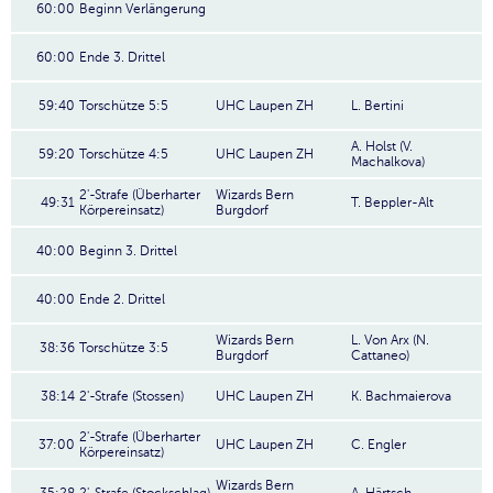
60:00
Beginn Verlängerung
60:00
Ende 3. Drittel
59:40
Torschütze 5:5
UHC Laupen ZH
L. Bertini
A. Holst (V.
59:20
Torschütze 4:5
UHC Laupen ZH
Machalkova)
2'-Strafe (Überharter
Wizards Bern
49:31
T. Beppler-Alt
Körpereinsatz)
Burgdorf
40:00
Beginn 3. Drittel
40:00
Ende 2. Drittel
Wizards Bern
L. Von Arx (N.
38:36
Torschütze 3:5
Burgdorf
Cattaneo)
38:14
2'-Strafe (Stossen)
UHC Laupen ZH
K. Bachmaierova
2'-Strafe (Überharter
37:00
UHC Laupen ZH
C. Engler
Körpereinsatz)
Wizards Bern