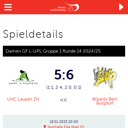

Spieldetails
Damen GF L-UPL Gruppe 1 Runde 14 2024/25
5:6
(1:1, 2:4, 2:0, 0:1)
UHC Laupen ZH
Wizards Bern
n.V.
Burgdorf
18.01.2025
20:00
Sporthalle Elba Wald ZH