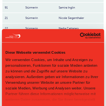
91
Stürmerin
Samira Inglin
21
Stürmerin
Nicole Siegenthaler
22
Stürmerin
Nadia Cattaneo
18
Stürmerin
Jolanda Maurer
34
Stürmerin
Tanja Kyburz
Diese Webseite verwendet Cookies
Wir verwenden Cookies, um Inhalte und Anzeigen zu
82
Stürmerin
Annika Morf
personalisieren, Funktionen für soziale Medien anbieten
80
Stürmerin
Lisa Willener
zu können und die Zugriffe auf unsere Website zu
analysieren. Außerdem geben wir Informationen zu Ihrer
69
Ina Leminen
Verwendung unserer Website an unsere Partner für
Nr: Nummer
soziale Medien, Werbung und Analysen weiter. Unsere
Partner führen diese Informationen möglicherweise mit
Tabelle Damen GF L-UPL Gruppe 1 2024/25 per
08.08.2026
weiteren Daten zusammen, die Sie ihnen bereitgestellt
haben oder die sie im Rahmen Ihrer Nutzung der Dienste