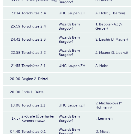
35:28
2'-Strafe (Stockschlag)
A. Härtsch
Burgdorf
31:14
Torschütze 3:4
UHC Laupen ZH
A. Holst (L. Bertini)
Wizards Bern
T. Beppler-Alt (N.
25:59
Torschütze 2:4
Burgdorf
Gerber)
Wizards Bern
24:42
Torschütze 2:3
S. Liechti (J. Maurer)
Burgdorf
Wizards Bern
22:58
Torschütze 2:2
J. Maurer (S. Liechti)
Burgdorf
21:55
Torschütze 2:1
UHC Laupen ZH
A. Holst
20:00
Beginn 2. Drittel
20:00
Ende 1. Drittel
V. Machalkova (Y.
18:08
Torschütze 1:1
UHC Laupen ZH
Hofmann)
2'-Strafe (Überharter
Wizards Bern
17:57
I. Leminen
Körpereinsatz)
Burgdorf
Wizards Bern
04:40
Torschütze 0:1
D. Misteli
Burgdorf