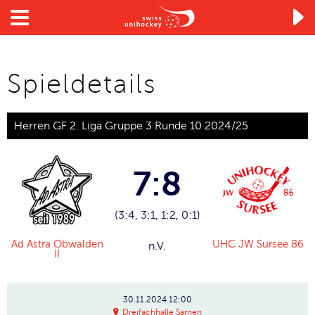

Spieldetails
Herren GF 2. Liga Gruppe 3 Runde 10 2024/25
7:8
(3:4, 3:1, 1:2, 0:1)
Ad Astra Obwalden
UHC JW Sursee 86
n.V.
II
30.11.2024
12:00
Dreifachhalle Sarnen