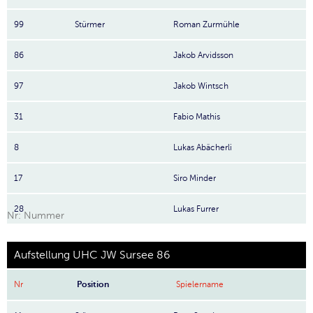
99
Stürmer
Roman Zurmühle
86
Jakob Arvidsson
97
Jakob Wintsch
31
Fabio Mathis
8
Lukas Abächerli
17
Siro Minder
28
Lukas Furrer
Nr: Nummer
Aufstellung UHC JW Sursee 86
Nr
Position
Spielername