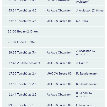
37:30
Torschütze 5:5
Ad Astra Obwalden
Arvidsson)
35:34
Torschütze 4:5
Ad Astra Obwalden
J. Arvidsson (C. Ming)
33:16
Torschütze 3:5
UHC JW Sursee 86
Mo. Knaak
20:00
Beginn 2. Drittel
20:00
Ende 1. Drittel
J. Arvidsson (G.
19:25
Torschütze 3:4
Ad Astra Obwalden
Amstutz)
17:46
2'-Strafe (Stossen)
UHC JW Sursee 86
J. Grimm
17:26
Torschütze 2:4
UHC JW Sursee 86
R. Staudenmann
13:15
Torschütze 2:3
UHC JW Sursee 86
R. Staudenmann
R. Schöni (G.
11:44
Torschütze 2:2
Ad Astra Obwalden
Amstutz)
09:38
Torschütze 1:2
UHC JW Sursee 86
F. Gassmann