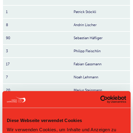
1
Patrick Stöckli
8
Andrin Lischer
90
Sebastian Häfliger
3
Philipp Fleischlin
17
Fabian Gassmann
7
Noah Lehmann
20
Marius Steinmann
Nr: Nummer
Tabelle Herren GF 2. Liga Gruppe 3 2024/25 per
07.08.2026
Diese Webseite verwendet Cookies
L-UPL
L-UPL
HNLB
DNLB
andere
Wir verwenden Cookies, um Inhalte und Anzeigen zu
Men
Women