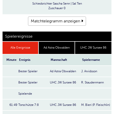
Schiedsrichter
Sascha Senn | Sal Ten
Zuschauer
0
Matchtelegramm anzeigen
Spielereignisse
Alle Ereignisse
Ad Astra Obwalden
UHC JW Sursee 86
Minute
Ereignis
Mannschaft
Spielername
Bester Spieler
Ad Astra Obwalden
J. Arvidsson
Bester Spieler
UHC JW Sursee 86
R. Staudenmann
Spielende
61:49
Torschütze 7:8
UHC JW Sursee 86
M. Bieri (P. Fleischlin)