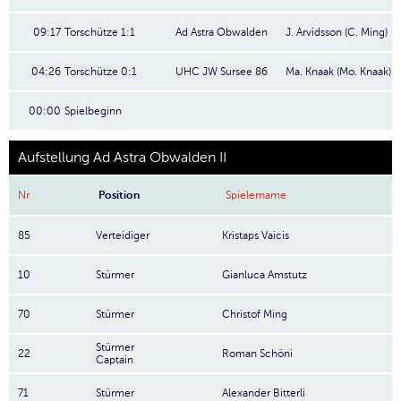
09:17
Torschütze 1:1
Ad Astra Obwalden
J. Arvidsson (C. Ming)
04:26
Torschütze 0:1
UHC JW Sursee 86
Ma. Knaak (Mo. Knaak)
00:00
Spielbeginn
Aufstellung Ad Astra Obwalden II
Nr
Position
Spielername
85
Verteidiger
Kristaps Vaicis
10
Stürmer
Gianluca Amstutz
70
Stürmer
Christof Ming
Stürmer
22
Roman Schöni
Captain
71
Stürmer
Alexander Bitterli