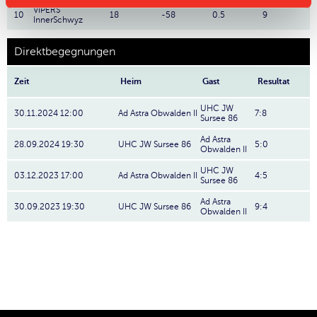
VIPERS
10
18
-58
0.5
9
InnerSchwyz
Direktbegegnungen
Zeit
Heim
Gast
Resultat
UHC JW
30.11.2024 12:00
Ad Astra Obwalden II
7:8
Sursee 86
Ad Astra
28.09.2024 19:30
UHC JW Sursee 86
5:0
Obwalden II
UHC JW
03.12.2023 17:00
Ad Astra Obwalden II
4:5
Sursee 86
Ad Astra
30.09.2023 19:30
UHC JW Sursee 86
9:4
Obwalden II