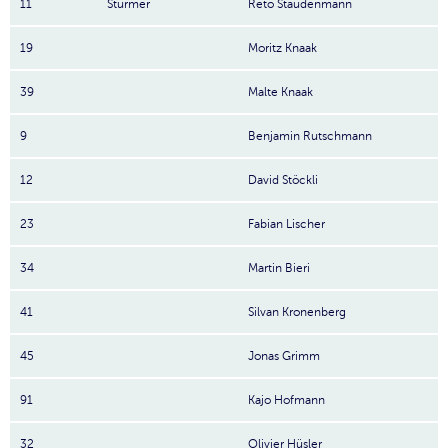
11
Stürmer
Reto Staudenmann
19
Moritz Knaak
39
Malte Knaak
9
Benjamin Rutschmann
12
David Stöckli
23
Fabian Lischer
34
Martin Bieri
41
Silvan Kronenberg
45
Jonas Grimm
91
Kajo Hofmann
32
Olivier Hüsler