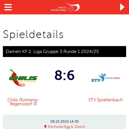

Spieldetails
Damen KF 2. Liga Gruppe 3 Runde 1 2024/25
8:6
Chilis Rümlang-
STV Spreitenbach
Regensdorf III
06.10.2024
14:30
Kirchwies Egg b. Zürich