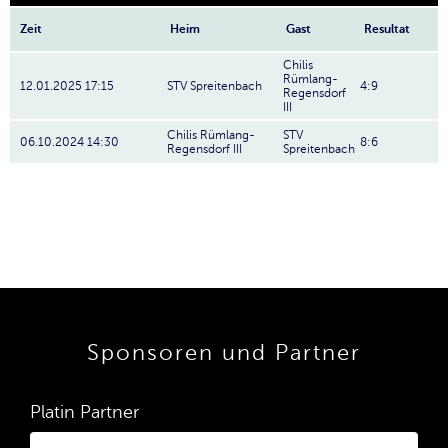
Zeit
Heim
Gast
Resultat
Chilis
Rümlang-
12.01.2025 17:15
STV Spreitenbach
4:9
Regensdorf
III
Chilis Rümlang-
STV
06.10.2024 14:30
8:6
Regensdorf III
Spreitenbach
Sponsoren und Partner
Platin Partner