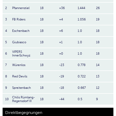
2
Pfannenstiel
18
+36
1.444
26
3
FB Riders
18
+4
1.056
19
4
Eschenbach
18
+6
1.0
18
5
Giubiasco
18
+1
1.0
18
VIPERS
6
18
+0
1.0
18
InnerSchwyz
7
Würenlos
18
-23
0.778
14
8
Red Devils
18
-19
0.722
13
9
Spreitenbach
18
-18
0.667
12
Chilis Rümlang-
10
18
-44
0.5
9
Regensdorf III
Direktbegegnungen