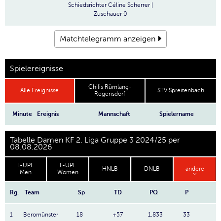
Schiedsrichter
Céline Scherrer |
Zuschauer
0
Matchtelegramm anzeigen
Spielereignisse
Chilis Rümlang-
Alle Ereignisse
STV Spreitenbach
Regensdorf
Minute
Ereignis
Mannschaft
Spielername
Tabelle Damen KF 2. Liga Gruppe 3 2024/25 per
08.08.2026
L-UPL
L-UPL
HNLB
DNLB
andere
Men
Women
Rg.
Team
Sp
TD
PQ
P
1
Beromünster
18
+57
1.833
33