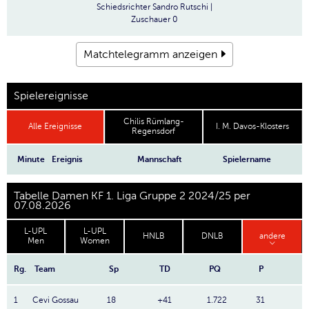
Schiedsrichter
Sandro Rutschi |
Zuschauer
0
Matchtelegramm anzeigen
Spielereignisse
Chilis Rümlang-
Alle Ereignisse
I. M. Davos-Klosters
Regensdorf
Minute
Ereignis
Mannschaft
Spielername
Tabelle Damen KF 1. Liga Gruppe 2 2024/25 per
07.08.2026
L-UPL
L-UPL
HNLB
DNLB
andere
Men
Women
Rg.
Team
Sp
TD
PQ
P
1
Cevi Gossau
18
+41
1.722
31