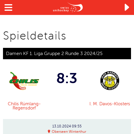

Spieldetails
Damen KF 1. Liga Gruppe 2 Runde 3 2024/25
8:3
Chilis Rümlang-
I. M. Davos-Klosters
Regensdorf
13.10.2024
09:55
Oberseen Winterthur