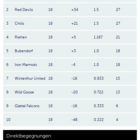
2
Red Devils
18
+34
1.5
27
3
Chilis
18
+21
1.5
27
4
Riehen
18
+5
1.167
21
5
Bubendorf
18
+3
1.0
18
6
Iron Marmots
18
-4
1.0
18
7
Winterthur United
18
-18
0.833
15
8
Wild Goose
18
-20
0.722
13
9
Glattal Falcons
18
-16
0.333
6
10
18
-46
0.222
4
Direktbegegnungen