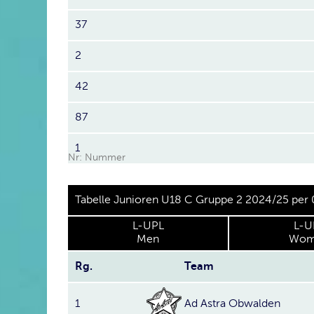
37
2
42
87
1
Nr: Nummer
Tabelle Junioren U18 C Gruppe 2 2024/25 per
L-UPL
L-U
Men
Wom
Rg.
Team
1
Ad Astra Obwalden