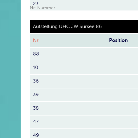
23
Nr: Nummer
Aufstellung UHC JW Sursee 86
Nr
Position
88
10
36
39
38
47
49