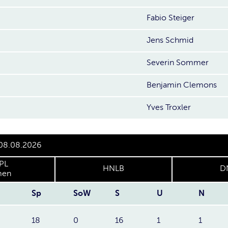
Fabio Steiger
Jens Schmid
Severin Sommer
Benjamin Clemons
Yves Troxler
 08.08.2026
PL
HNLB
D
en
Sp
SoW
S
U
N
18
0
16
1
1