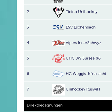
2
Ticino Unihockey
3
ESV Eschenbach
4
Vipers InnerSchwyz
5
UHC JW Sursee 86
6
HC Weggis-Küssnacht
7
Unihockey Ruswil I
Direktbegegnungen