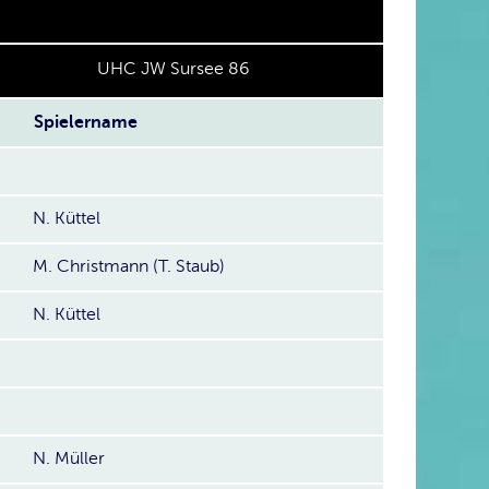
UHC JW Sursee 86
Spielername
N. Küttel
M. Christmann (T. Staub)
N. Küttel
N. Müller