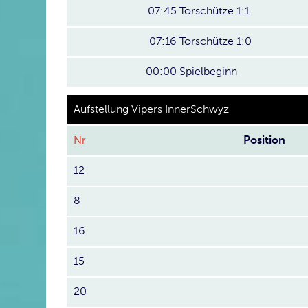
07:45
Torschütze 1:1
07:16
Torschütze 1:0
00:00
Spielbeginn
Aufstellung Vipers InnerSchwyz
Nr
Position
12
8
16
15
20