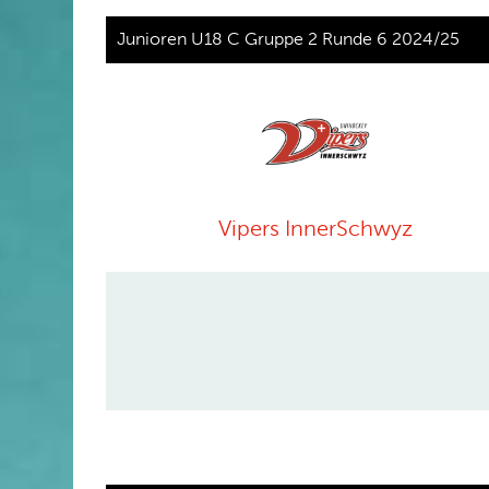
Junioren U18 C Gruppe 2 Runde 6 2024/25
Vipers InnerSchwyz