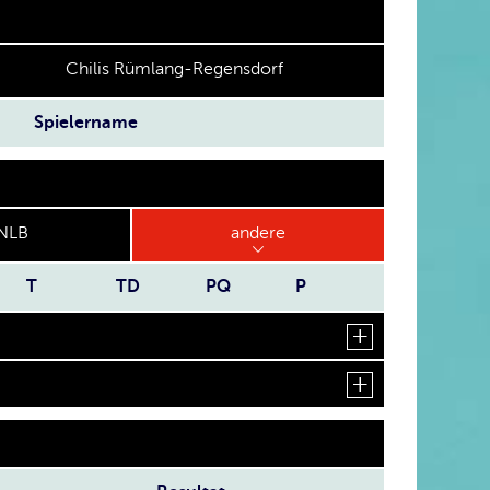
Chilis Rümlang-Regensdorf
Spielername
NLB
andere
T
TD
PQ
P