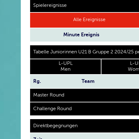
Spielereignisse
Alle Ereignisse
Minute
Ereignis
Tabelle Juniorinnen U21 B Gruppe 2 2024/25 
L-UPL
L-U
Men
Wom
Rg.
Team
Master Round
Challenge Round
Direktbegegnungen