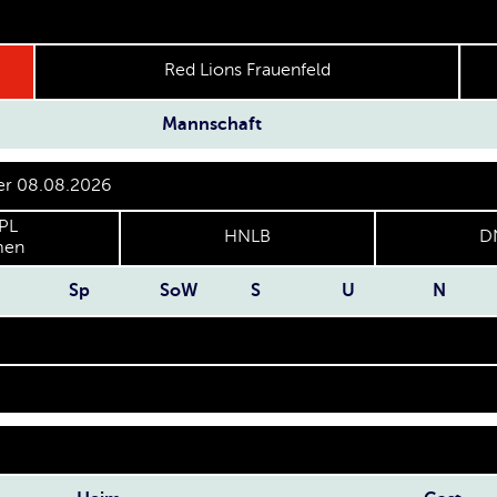
Red Lions Frauenfeld
Mannschaft
per 08.08.2026
PL
HNLB
D
en
Sp
SoW
S
U
N