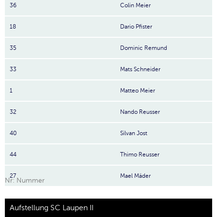
36
Colin Meier
18
Dario Pfister
35
Dominic Remund
33
Mats Schneider
1
Matteo Meier
32
Nando Reusser
40
Silvan Jost
44
Thimo Reusser
27
Mael Mäder
Nr: Nummer
Aufstellung SC Laupen II