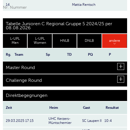
14
Mattia Rentsch
Nr: Nummer
Tabelle Junioren C Regional Gruppe 5 2024/25 per
08.08.2026
L-UPL
L-UPL
HNLB
DNLB
andere
Men
Women
Rg.
Team
Sp
TD
PQ
P
Master Round
Challenge Round
Direktbegegnungen
Zeit
Heim
Gast
Resultat
UHC Kerzers-
29.03.2025 17:15
SC Laupen II
10:4
Müntschemier