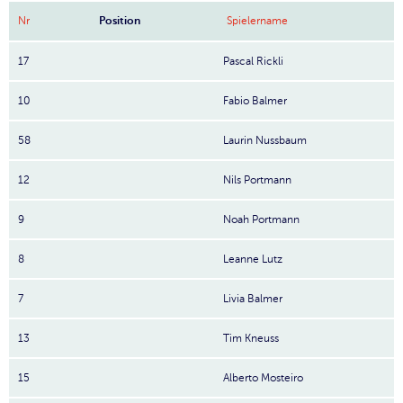
Nr
Position
Spielername
17
Pascal Rickli
10
Fabio Balmer
58
Laurin Nussbaum
12
Nils Portmann
9
Noah Portmann
8
Leanne Lutz
7
Livia Balmer
13
Tim Kneuss
15
Alberto Mosteiro