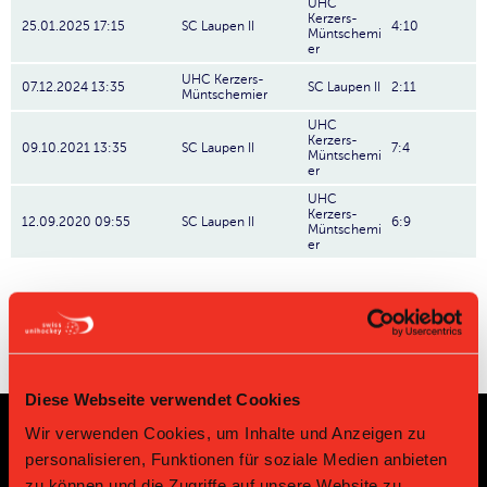
UHC
Kerzers-
25.01.2025 17:15
SC Laupen II
4:10
Müntschemi
er
UHC Kerzers-
07.12.2024 13:35
SC Laupen II
2:11
Müntschemier
UHC
Kerzers-
09.10.2021 13:35
SC Laupen II
7:4
Müntschemi
er
UHC
Kerzers-
12.09.2020 09:55
SC Laupen II
6:9
Müntschemi
er
Diese Webseite verwendet Cookies
Wir verwenden Cookies, um Inhalte und Anzeigen zu
personalisieren, Funktionen für soziale Medien anbieten
Sponsoren und Partner
zu können und die Zugriffe auf unsere Website zu