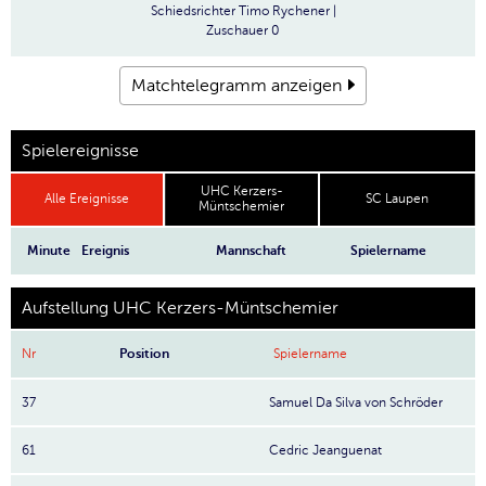
Schiedsrichter
Timo Rychener |
Zuschauer
0
Matchtelegramm anzeigen
Spielereignisse
UHC Kerzers-
Alle Ereignisse
SC Laupen
Müntschemier
Minute
Ereignis
Mannschaft
Spielername
Aufstellung UHC Kerzers-Müntschemier
Nr
Position
Spielername
37
Samuel Da Silva von Schröder
61
Cedric Jeanguenat