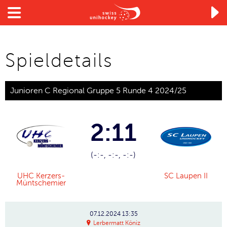

Spieldetails
Junioren C Regional Gruppe 5 Runde 4 2024/25
2:11
(-:-, -:-, -:-)
UHC Kerzers-
SC Laupen II
Müntschemier
07.12.2024
13:35
Lerbermatt Köniz