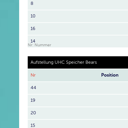
8
10
16
14
Nr: Nummer
Aufstellung UHC Speicher Bears
Nr
Position
44
19
20
15