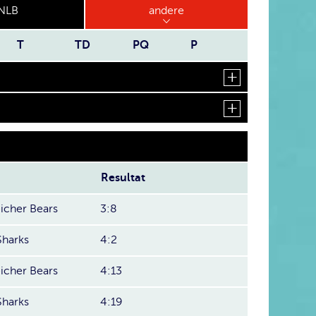
NLB
andere
T
TD
PQ
P
Resultat
cher Bears
3:8
Sharks
4:2
cher Bears
4:13
Sharks
4:19