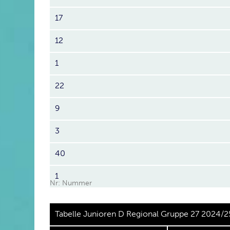
17
12
1
22
9
3
40
1
Nr: Nummer
Tabelle Junioren D Regional Gruppe 27 2024/2