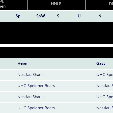
PL
HNLB
D
en
Sp
SoW
S
U
N
Heim
Gast
Nesslau Sharks
UHC Spei
UHC Speicher Bears
Nesslau 
Nesslau Sharks
UHC Spei
UHC Speicher Bears
Nesslau 