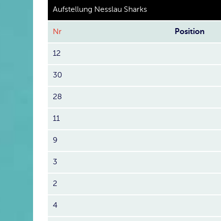
Aufstellung Nesslau Sharks
Nr
Position
12
30
28
11
9
3
2
4