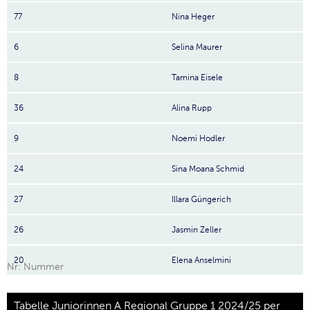
77
Nina Heger
6
Selina Maurer
8
Tamina Eisele
36
Alina Rupp
9
Noemi Hodler
24
Sina Moana Schmid
27
Illara Güngerich
26
Jasmin Zeller
20
Elena Anselmini
Nr: Nummer
Tabelle Juniorinnen A Regional Gruppe 1 2024/25 per