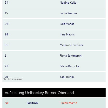
34
Nadine Koller
15
Laura Werner
94
Lola Märkle
99
Irina Mathis
90
Mirjam Schweizer
1
Fiona Sammarchi
27
Silena Borgolte
76
Yael Ruflin
Nr: Nummer
Aufstellung Unihockey Berner Oberland
Nr
Position
Spielername