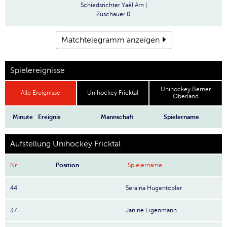
Schiedsrichter
Yaël Arn |
Zuschauer
0
Matchtelegramm anzeigen
Spielereignisse
Unihockey Berner
Alle Ereignisse
Unihockey Fricktal
Oberland
Minute
Ereignis
Mannschaft
Spielername
Aufstellung Unihockey Fricktal
Nr
Position
Spielername
44
Seraina Hugentobler
37
Janine Eigenmann