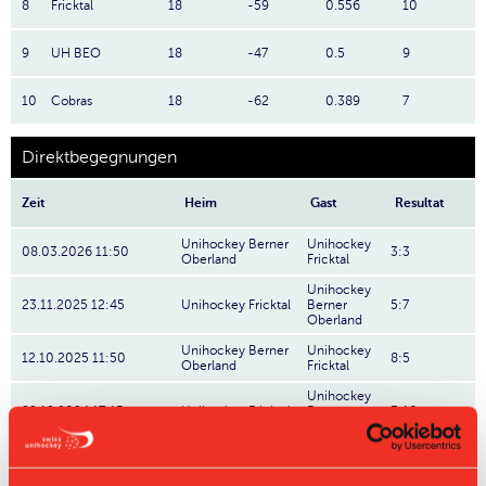
8
Fricktal
18
-59
0.556
10
9
UH BEO
18
-47
0.5
9
10
Cobras
18
-62
0.389
7
Direktbegegnungen
Zeit
Heim
Gast
Resultat
Unihockey Berner
Unihockey
08.03.2026 11:50
3:3
Oberland
Fricktal
Unihockey
23.11.2025 12:45
Unihockey Fricktal
Berner
5:7
Oberland
Unihockey Berner
Unihockey
12.10.2025 11:50
8:5
Oberland
Fricktal
Unihockey
22.12.2024 17:15
Unihockey Fricktal
Berner
3:10
Oberland
Unihockey Berner
Unihockey
15.09.2024 14:30
2:8
Oberland
Fricktal