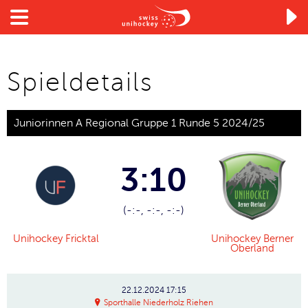

Spieldetails
Juniorinnen A Regional Gruppe 1 Runde 5 2024/25
3:10
(-:-, -:-, -:-)
Unihockey Fricktal
Unihockey Berner
Oberland
22.12.2024
17:15
Sporthalle Niederholz Riehen