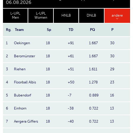
06.08.2026
L-UPL
L-UPL
HNLB
DNLB
andere
Men
Women
Rg.
Team
Sp
TD
PQ
P
1
Oekingen
18
+91
1.667
30
2
Beromünster
18
+61
1.667
30
3
Riehen
18
+51
1.611
29
4
Floorball Albis
18
+50
1.278
23
5
Bubendorf
18
-7
0.889
16
6
Einhorn
18
-38
0.722
13
7
Aergera Giffers
18
-40
0.722
13