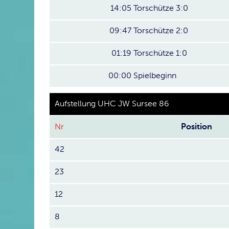
14:05
Torschütze 3:0
09:47
Torschütze 2:0
01:19
Torschütze 1:0
00:00
Spielbeginn
Aufstellung UHC JW Sursee 86
Nr
Position
42
23
12
8