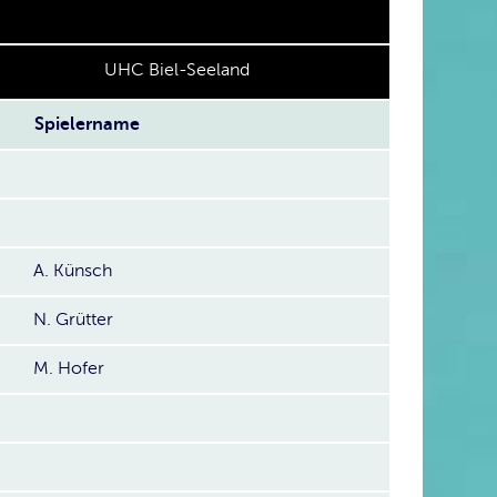
UHC Biel-Seeland
Spielername
A. Künsch
N. Grütter
M. Hofer