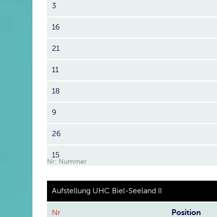
3
16
21
11
18
9
26
15
Nr: Nummer
Aufstellung UHC Biel-Seeland II
Nr
Position