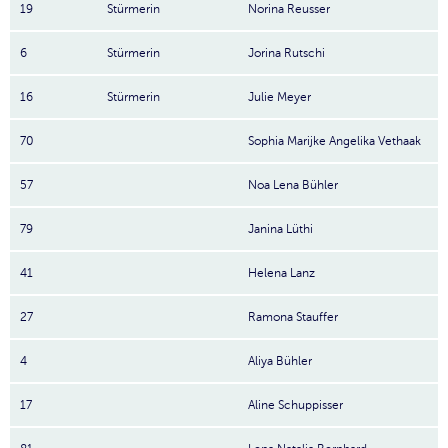
19
Stürmerin
Norina Reusser
6
Stürmerin
Jorina Rutschi
16
Stürmerin
Julie Meyer
70
Sophia Marijke Angelika Vethaak
57
Noa Lena Bühler
79
Janina Lüthi
41
Helena Lanz
27
Ramona Stauffer
4
Aliya Bühler
17
Aline Schuppisser