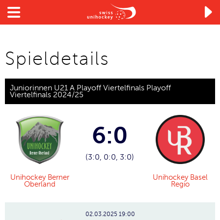

Spieldetails
Juniorinnen U21 A Playoff Viertelfinals Playoff
Viertelfinals 2024/25
6:0
(3:0, 0:0, 3:0)
Unihockey Berner
Unihockey Basel
Oberland
Regio
02.03.2025
19:00