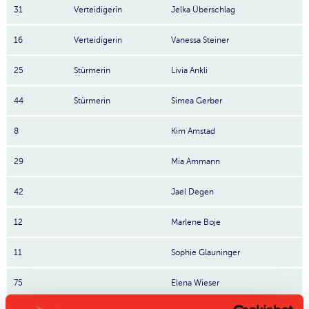
31
Verteidigerin
Jelka Überschlag
16
Verteidigerin
Vanessa Steiner
25
Stürmerin
Livia Ankli
44
Stürmerin
Simea Gerber
8
Kim Amstad
29
Mia Ammann
42
Jael Degen
12
Marlene Boje
11
Sophie Glauninger
75
Elena Wieser