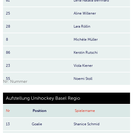
81
Lena Natalia Bernhard
25
Aline Willener
28
Lara Röllin
8
Michèle Müller
86
Kerstin Rutschi
23
Viola Kiener
55
Noemi Stoll
Nr: Nummer
Aufstellung Unihockey Basel Regio
Nr
Position
Spielername
13
Goalie
Shanice Schmid