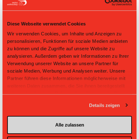
22
Sophie Pusterla
17
Sina Trösch
Diese Webseite verwendet Cookies
41
Nicole Aerni
Wir verwenden Cookies, um Inhalte und Anzeigen zu
personalisieren, Funktionen für soziale Medien anbieten
33
Saana Kurvinen
zu können und die Zugriffe auf unsere Website zu
analysieren. Außerdem geben wir Informationen zu Ihrer
26
Sanni Saastamoinen
Nr: Nummer
Verwendung unserer Website an unsere Partner für
soziale Medien, Werbung und Analysen weiter. Unsere
Direktbegegnungen
Partner führen diese Informationen möglicherweise mit
weiteren Daten zusammen, die Sie ihnen bereitgestellt
Zeit
Heim
Gast
Resultat
haben oder die sie im Rahmen Ihrer Nutzung der Dienste
gesammelt haben.
Unihockey
Unihockey Basel
Details zeigen
24.01.2026 13:30
Berner
8:4
Regio
Oberland
Unihockey Berner
Unihockey
11.10.2025 17:00
9:4
Oberland
Basel Regio
Alle zulassen
Unihockey Berner
Unihockey
09.03.2025 16:00
-:-
Oberland
Basel Regio