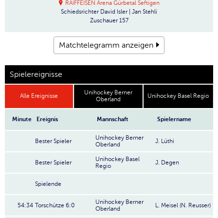
RAIFFEISEN Arena Gürbetal Seftigen
Schiedsrichter
David Isler | Jan Stehli
Zuschauer
157
Matchtelegramm anzeigen
Spielereignisse
Unihockey Berner
Alle Ereignisse
Unihockey Basel Regio
Oberland
Minute
Ereignis
Mannschaft
Spielername
Unihockey Berner
Bester Spieler
J. Lüthi
Oberland
Unihockey Basel
Bester Spieler
J. Degen
Regio
Spielende
Unihockey Berner
54:34
Torschütze 6:0
L. Meisel (N. Reusser)
Oberland