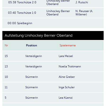
Unihockey Berner
05:38
Torschütze 2:0
J. Rutschi
Oberland
Unihockey Berner
N. Reusser (A.
03:40
Torschütze 1:0
Oberland
Willener)
00:00
Spielbeginn
Aufstellung Unihockey Berner Oberland
Nr
Position
Spielername
15
Verteidigerin
Lara Meisel
13
Verteidigerin
Noelia Trottmann
10
Stürmerin
Aline Greber
11
Stürmerin
Inga Schuler
5
Stürmerin
Lea Küenzi