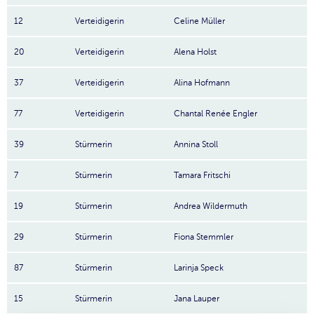
12
Verteidigerin
Celine Müller
20
Verteidigerin
Alena Holst
37
Verteidigerin
Alina Hofmann
77
Verteidigerin
Chantal Renée Engler
39
Stürmerin
Annina Stoll
7
Stürmerin
Tamara Fritschi
19
Stürmerin
Andrea Wildermuth
29
Stürmerin
Fiona Stemmler
87
Stürmerin
Larinja Speck
15
Stürmerin
Jana Lauper