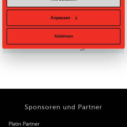
96
Anna Sigmundovà
Nr: Nummer
Anpassen
Direktbegegnungen
Zeit
Heim
Gast
Resultat
Ablehnen
UHC Laupen
14.09.2025 18:00
Floorball Obwalden
0:8
ZH
Sponsoren und Partner
Platin Partner