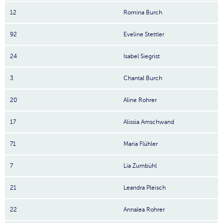
12
Romina Burch
92
Eveline Stettler
24
Isabel Siegrist
3
Chantal Burch
20
Aline Rohrer
17
Alissia Amschwand
71
Maria Flühler
7
Lia Zumbühl
21
Leandra Pleisch
22
Annalea Rohrer