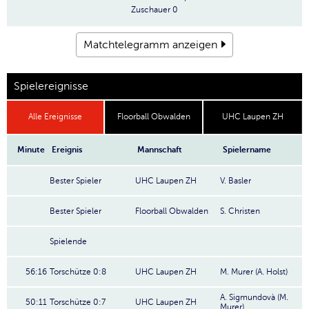
Zuschauer
0
Matchtelegramm anzeigen
Spielereignisse
Alle Ereignisse
Floorball Obwalden
UHC Laupen ZH
Minute
Ereignis
Mannschaft
Spielername
Bester Spieler
UHC Laupen ZH
V. Basler
Bester Spieler
Floorball Obwalden
S. Christen
Spielende
56:16
Torschütze 0:8
UHC Laupen ZH
M. Murer (A. Holst)
A. Sigmundovà (M.
50:11
Torschütze 0:7
UHC Laupen ZH
Murer)