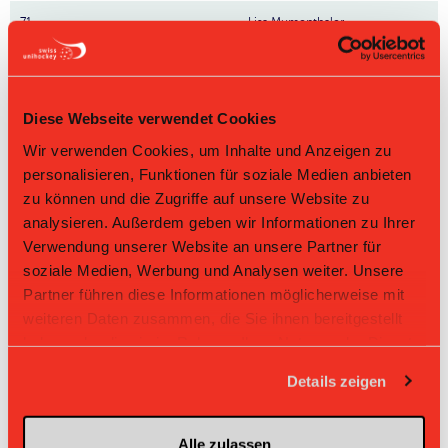
71
Lisa Mumenthaler
5
Vanessa Basler
24
Mia Murer
Diese Webseite verwendet Cookies
Wir verwenden Cookies, um Inhalte und Anzeigen zu
23
Jana Künzler
personalisieren, Funktionen für soziale Medien anbieten
zu können und die Zugriffe auf unsere Website zu
83
Mirka Schatz
analysieren. Außerdem geben wir Informationen zu Ihrer
22
Ann Zurbuchen
Verwendung unserer Website an unsere Partner für
soziale Medien, Werbung und Analysen weiter. Unsere
14
Sina Rüdisühli
Partner führen diese Informationen möglicherweise mit
weiteren Daten zusammen, die Sie ihnen bereitgestellt
74
Amadea Notz
haben oder die sie im Rahmen Ihrer Nutzung der Dienste
gesammelt haben.
25
Chiara Taini
Details zeigen
55
Veronika Machalkova
Alle zulassen