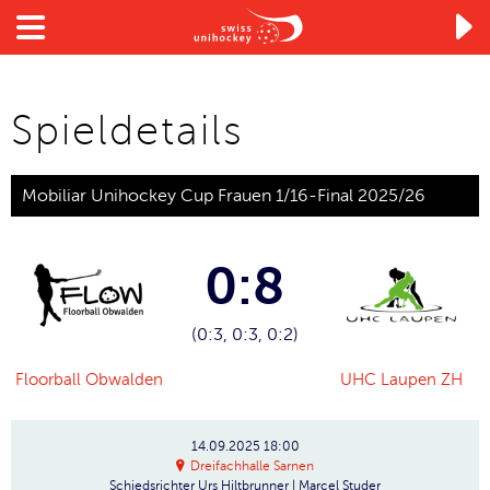

Spieldetails
Mobiliar Unihockey Cup Frauen 1/16-Final 2025/26
0:8
(0:3, 0:3, 0:2)
Floorball Obwalden
UHC Laupen ZH
14.09.2025
18:00
Dreifachhalle Sarnen
Schiedsrichter
Urs Hiltbrunner | Marcel Studer