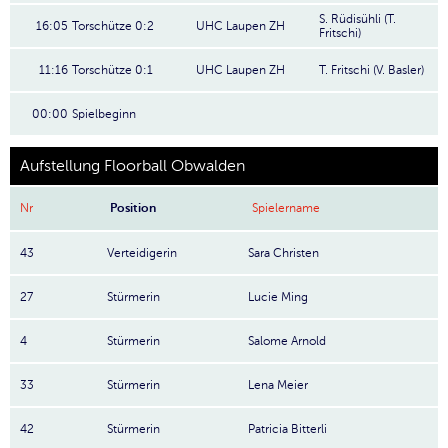
S. Rüdisühli (T.
16:05
Torschütze 0:2
UHC Laupen ZH
Fritschi)
11:16
Torschütze 0:1
UHC Laupen ZH
T. Fritschi (V. Basler)
00:00
Spielbeginn
Aufstellung Floorball Obwalden
Nr
Position
Spielername
43
Verteidigerin
Sara Christen
27
Stürmerin
Lucie Ming
4
Stürmerin
Salome Arnold
33
Stürmerin
Lena Meier
42
Stürmerin
Patricia Bitterli