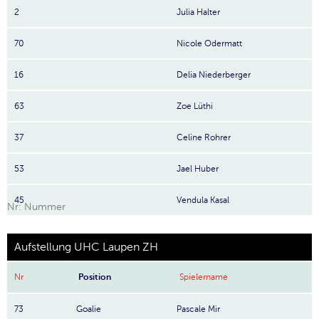
2
Julia Halter
70
Nicole Odermatt
16
Delia Niederberger
63
Zoe Lüthi
37
Celine Rohrer
53
Jael Huber
45
Vendula Kasal
Nr: Nummer
Aufstellung UHC Laupen ZH
Nr
Position
Spielername
73
Goalie
Pascale Mir